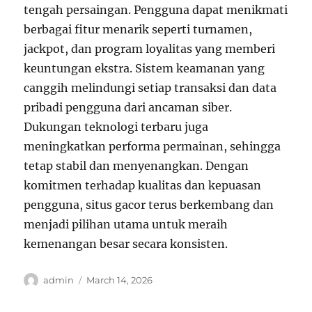
tengah persaingan. Pengguna dapat menikmati
berbagai fitur menarik seperti turnamen,
jackpot, dan program loyalitas yang memberi
keuntungan ekstra. Sistem keamanan yang
canggih melindungi setiap transaksi dan data
pribadi pengguna dari ancaman siber.
Dukungan teknologi terbaru juga
meningkatkan performa permainan, sehingga
tetap stabil dan menyenangkan. Dengan
komitmen terhadap kualitas dan kepuasan
pengguna, situs gacor terus berkembang dan
menjadi pilihan utama untuk meraih
kemenangan besar secara konsisten.
Author
Posted
admin
March 14, 2026
on