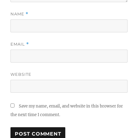
NAME
*
EMAIL
*
WEBSITE
Save my name, email, and website in this browser for
the next time I comment.