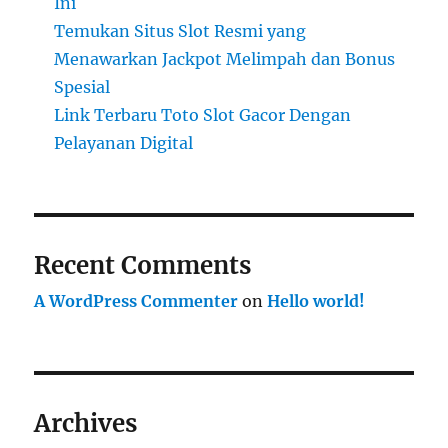
Ini
Temukan Situs Slot Resmi yang
Menawarkan Jackpot Melimpah dan Bonus
Spesial
Link Terbaru Toto Slot Gacor Dengan
Pelayanan Digital
Recent Comments
A WordPress Commenter
on
Hello world!
Archives