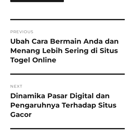
Post
PREVIOUS
navigation
Ubah Cara Bermain Anda dan
Previous
post:
Menang Lebih Sering di Situs
Togel Online
NEXT
Dinamika Pasar Digital dan
Next
post:
Pengaruhnya Terhadap Situs
Gacor