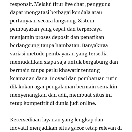
responsif. Melalui fitur live chat, pengguna
dapat mengatasi berbagai kendala atau
pertanyaan secara langsung. Sistem
pembayaran yang cepat dan terpercaya
menjamin proses deposit dan penarikan
berlangsung tanpa hambatan. Banyaknya
variasi metode pembayaran yang tersedia
memudahkan siapa saja untuk bergabung dan
bermain tanpa perlu khawatir tentang
keamanan dana. Inovasi dan pembaruan rutin
dilakukan agar pengalaman bermain semakin
menyenangkan dan adil, membuat situs ini
tetap kompetitif di dunia judi online.
Ketersediaan layanan yang lengkap dan
inovatif menjadikan situs gacor tetap relevan di