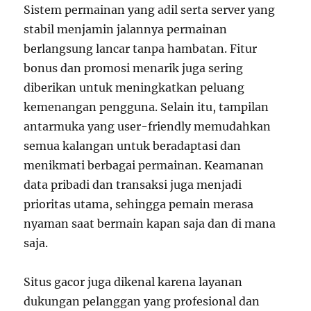
Sistem permainan yang adil serta server yang
stabil menjamin jalannya permainan
berlangsung lancar tanpa hambatan. Fitur
bonus dan promosi menarik juga sering
diberikan untuk meningkatkan peluang
kemenangan pengguna. Selain itu, tampilan
antarmuka yang user-friendly memudahkan
semua kalangan untuk beradaptasi dan
menikmati berbagai permainan. Keamanan
data pribadi dan transaksi juga menjadi
prioritas utama, sehingga pemain merasa
nyaman saat bermain kapan saja dan di mana
saja.
Situs gacor juga dikenal karena layanan
dukungan pelanggan yang profesional dan