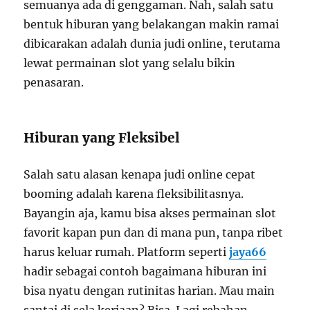
semuanya ada di genggaman. Nah, salah satu
bentuk hiburan yang belakangan makin ramai
dibicarakan adalah dunia judi online, terutama
lewat permainan slot yang selalu bikin
penasaran.
Hiburan yang Fleksibel
Salah satu alasan kenapa judi online cepat
booming adalah karena fleksibilitasnya.
Bayangin aja, kamu bisa akses permainan slot
favorit kapan pun dan di mana pun, tanpa ribet
harus keluar rumah. Platform seperti
jaya66
hadir sebagai contoh bagaimana hiburan ini
bisa nyatu dengan rutinitas harian. Mau main