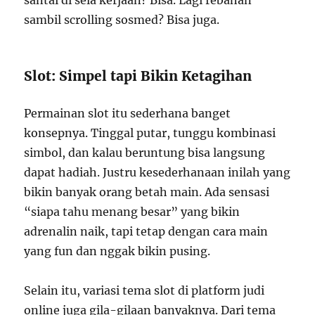
santai di sela kerjaan? Bisa. Lagi rebahan
sambil scrolling sosmed? Bisa juga.
Slot: Simpel tapi Bikin Ketagihan
Permainan slot itu sederhana banget
konsepnya. Tinggal putar, tunggu kombinasi
simbol, dan kalau beruntung bisa langsung
dapat hadiah. Justru kesederhanaan inilah yang
bikin banyak orang betah main. Ada sensasi
“siapa tahu menang besar” yang bikin
adrenalin naik, tapi tetap dengan cara main
yang fun dan nggak bikin pusing.
Selain itu, variasi tema slot di platform judi
online juga gila-gilaan banyaknya. Dari tema