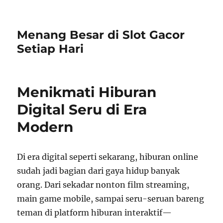
Menang Besar di Slot Gacor
Setiap Hari
Menikmati Hiburan
Digital Seru di Era
Modern
Di era digital seperti sekarang, hiburan online
sudah jadi bagian dari gaya hidup banyak
orang. Dari sekadar nonton film streaming,
main game mobile, sampai seru-seruan bareng
teman di platform hiburan interaktif—