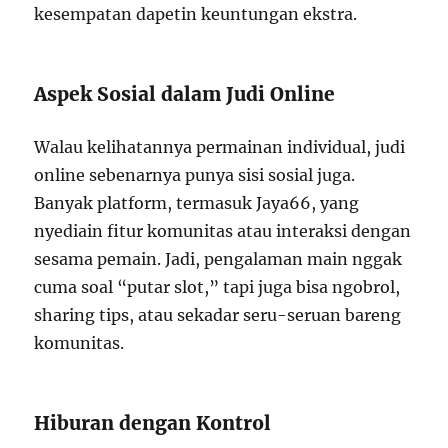
kesempatan dapetin keuntungan ekstra.
Aspek Sosial dalam Judi Online
Walau kelihatannya permainan individual, judi
online sebenarnya punya sisi sosial juga.
Banyak platform, termasuk Jaya66, yang
nyediain fitur komunitas atau interaksi dengan
sesama pemain. Jadi, pengalaman main nggak
cuma soal “putar slot,” tapi juga bisa ngobrol,
sharing tips, atau sekadar seru-seruan bareng
komunitas.
Hiburan dengan Kontrol