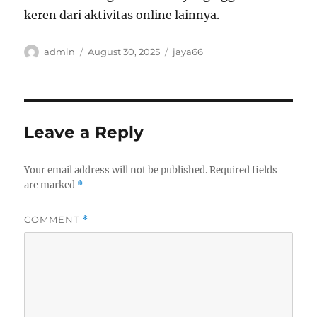
keren dari aktivitas online lainnya.
Author
Posted
Tags
admin
August 30, 2025
jaya66
on
Leave a Reply
Your email address will not be published.
Required fields
are marked
*
COMMENT
*