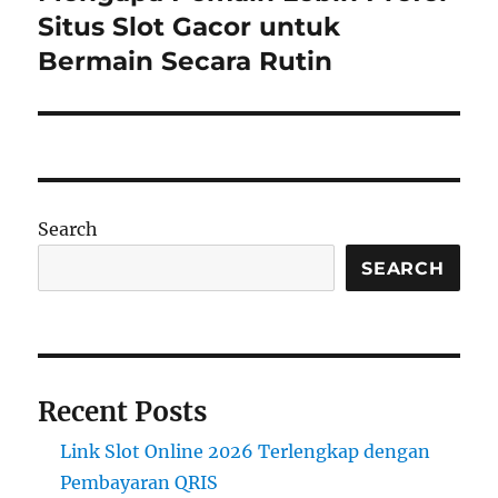
post:
Situs Slot Gacor untuk
Bermain Secara Rutin
Search
SEARCH
Recent Posts
Link Slot Online 2026 Terlengkap dengan
Pembayaran QRIS