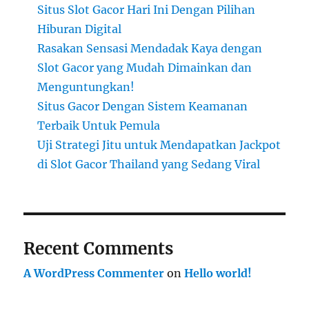
Situs Slot Gacor Hari Ini Dengan Pilihan
Hiburan Digital
Rasakan Sensasi Mendadak Kaya dengan
Slot Gacor yang Mudah Dimainkan dan
Menguntungkan!
Situs Gacor Dengan Sistem Keamanan
Terbaik Untuk Pemula
Uji Strategi Jitu untuk Mendapatkan Jackpot
di Slot Gacor Thailand yang Sedang Viral
Recent Comments
A WordPress Commenter
on
Hello world!