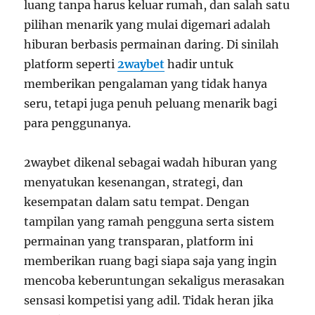
luang tanpa harus keluar rumah, dan salah satu
pilihan menarik yang mulai digemari adalah
hiburan berbasis permainan daring. Di sinilah
platform seperti
2waybet
hadir untuk
memberikan pengalaman yang tidak hanya
seru, tetapi juga penuh peluang menarik bagi
para penggunanya.
2waybet dikenal sebagai wadah hiburan yang
menyatukan kesenangan, strategi, dan
kesempatan dalam satu tempat. Dengan
tampilan yang ramah pengguna serta sistem
permainan yang transparan, platform ini
memberikan ruang bagi siapa saja yang ingin
mencoba keberuntungan sekaligus merasakan
sensasi kompetisi yang adil. Tidak heran jika