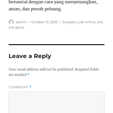
bersantai dengan cara yang menyenangkan,
aman, dan penuh peluang.
Author
Posted
Tags
admin
October 13, 2025
2waybet
,
judi online
,
slot
,
on
slot gacor
Leave a Reply
Your email address will not be published.
Required fields
are marked
*
COMMENT
*