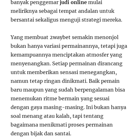
banyak penggemar
judi online
mulai
meliriknya sebagai tempat andalan untuk
bersantai sekaligus menguji strategi mereka.
Yang membuat 2waybet semakin menonjol
bukan hanya variasi permainannya, tetapi juga
kemampuannya menciptakan atmosfer yang
menyenangkan. Setiap permainan dirancang
untuk memberikan sensasi menegangkan,
namun tetap ringan dinikmati. Baik pemain
baru maupun yang sudah berpengalaman bisa
menemukan ritme bermain yang sesuai
dengan gaya masing-masing. Ini bukan hanya
soal menang atau kalah, tapi tentang
bagaimana menikmati proses permainan
dengan bijak dan santai.