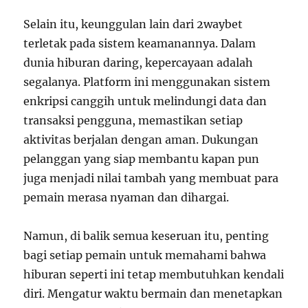
Selain itu, keunggulan lain dari 2waybet
terletak pada sistem keamanannya. Dalam
dunia hiburan daring, kepercayaan adalah
segalanya. Platform ini menggunakan sistem
enkripsi canggih untuk melindungi data dan
transaksi pengguna, memastikan setiap
aktivitas berjalan dengan aman. Dukungan
pelanggan yang siap membantu kapan pun
juga menjadi nilai tambah yang membuat para
pemain merasa nyaman dan dihargai.
Namun, di balik semua keseruan itu, penting
bagi setiap pemain untuk memahami bahwa
hiburan seperti ini tetap membutuhkan kendali
diri. Mengatur waktu bermain dan menetapkan