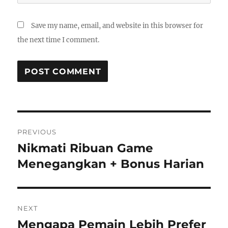
Save my name, email, and website in this browser for
the next time I comment.
Post
PREVIOUS
navigation
Nikmati Ribuan Game
Previous
post:
Menegangkan + Bonus Harian
NEXT
Mengapa Pemain Lebih Prefer
Next