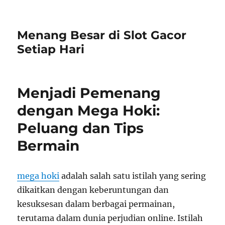
Menang Besar di Slot Gacor
Setiap Hari
Menjadi Pemenang
dengan Mega Hoki:
Peluang dan Tips
Bermain
mega hoki
adalah salah satu istilah yang sering
dikaitkan dengan keberuntungan dan
kesuksesan dalam berbagai permainan,
terutama dalam dunia perjudian online. Istilah