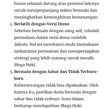
bonus selamat datang atau promosi lainnya
untuk memperpanjang waktu bermain dan
meningkatkan kemungkinan kemenangan.
Berlatih dengan Versi Demo
Sebelum bermain dengan uang asli, cobalah
permainan dalam versi demo terlebih
dahulu. Hal ini membantu Anda memahami
mekanisme permainan dan mempersiapkan
strategi yang lebih matang untuk meraih
Mega Hoki.
Bermain dengan Sabar dan Tidak Terburu-
buru
Keberuntungan tidak bisa dipaksakan. Oleh
karena itu, pastikan Anda bermain dengan
sabar dan tidak terburu-buru dalam
berharap mendapatkan Mega Hoki.