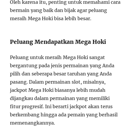
Oleh karena itu, penting untuk memahami cara
bermain yang baik dan bijak agar peluang
meraih Mega Hoki bisa lebih besar.
Peluang Mendapatkan Mega Hoki
Peluang untuk meraih Mega Hoki sangat
bergantung pada jenis permainan yang Anda
pilih dan seberapa besar taruhan yang Anda
pasang. Dalam permainan slot, misalnya,
jackpot Mega Hoki biasanya lebih mudah
dijangkau dalam permainan yang memiliki
fitur progresif. Ini berarti jackpot akan terus
berkembang hingga ada pemain yang berhasil
memenangkannya.