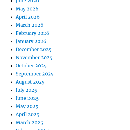
June 2026
May 2026
April 2026
March 2026
February 2026
January 2026
December 2025
November 2025
October 2025
September 2025
August 2025
July 2025
June 2025
May 2025
April 2025
March 2025