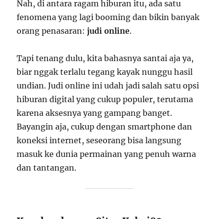
Nah, di antara ragam hiburan itu, ada satu
fenomena yang lagi booming dan bikin banyak
orang penasaran:
judi online
.
Tapi tenang dulu, kita bahasnya santai aja ya,
biar nggak terlalu tegang kayak nunggu hasil
undian. Judi online ini udah jadi salah satu opsi
hiburan digital yang cukup populer, terutama
karena aksesnya yang gampang banget.
Bayangin aja, cukup dengan smartphone dan
koneksi internet, seseorang bisa langsung
masuk ke dunia permainan yang penuh warna
dan tantangan.