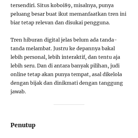
tersendiri. Situs koboi89, misalnya, punya
peluang besar buat ikut memanfaatkan tren ini
biar tetap relevan dan disukai pengguna.
Tren hiburan digital jelas belum ada tanda-
tanda melambat. Justru ke depannya bakal
lebih personal, lebih interaktif, dan tentu aja
lebih seru. Dan di antara banyak pilihan, judi
online tetap akan punya tempat, asal dikelola
dengan bijak dan dinikmati dengan tanggung
jawab.
Penutup