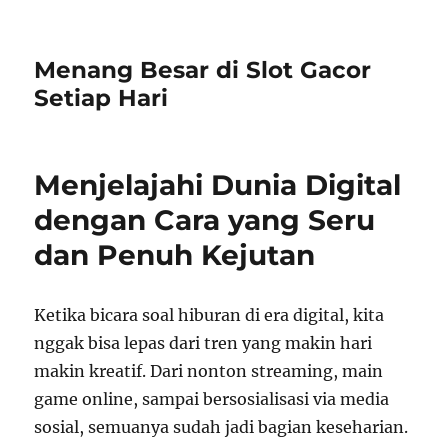
Menang Besar di Slot Gacor
Setiap Hari
Menjelajahi Dunia Digital
dengan Cara yang Seru
dan Penuh Kejutan
Ketika bicara soal hiburan di era digital, kita
nggak bisa lepas dari tren yang makin hari
makin kreatif. Dari nonton streaming, main
game online, sampai bersosialisasi via media
sosial, semuanya sudah jadi bagian keseharian.