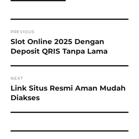
Post
PREVIOUS
navigation
Slot Online 2025 Dengan
Previous
post:
Deposit QRIS Tanpa Lama
NEXT
Link Situs Resmi Aman Mudah
Next
post:
Diakses