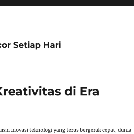
or Setiap Hari
eativitas di Era
ran inovasi teknologi yang terus bergerak cepat, dunia