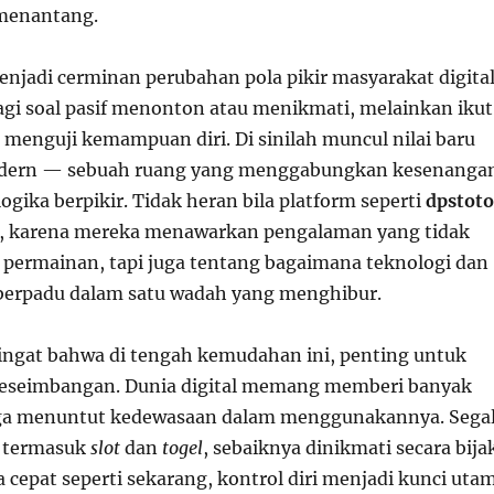
 menantang.
njadi cerminan perubahan pola pikir masyarakat digital
agi soal pasif menonton atau menikmati, melainkan ikut
 menguji kemampuan diri. Di sinilah muncul nilai baru
odern — sebuah ruang yang menggabungkan kesenanga
ogika berpikir. Tidak heran bila platform seperti
dpstoto
r, karena mereka menawarkan pengalaman yang tidak
 permainan, tapi juga tentang bagaimana teknologi dan
a berpadu dalam satu wadah yang menghibur.
ingat bahwa di tengah kemudahan ini, penting untuk
keseimbangan. Dunia digital memang memberi banyak
juga menuntut kedewasaan dalam menggunakannya. Sega
, termasuk
slot
dan
togel
, sebaiknya dinikmati secara bija
a cepat seperti sekarang, kontrol diri menjadi kunci uta