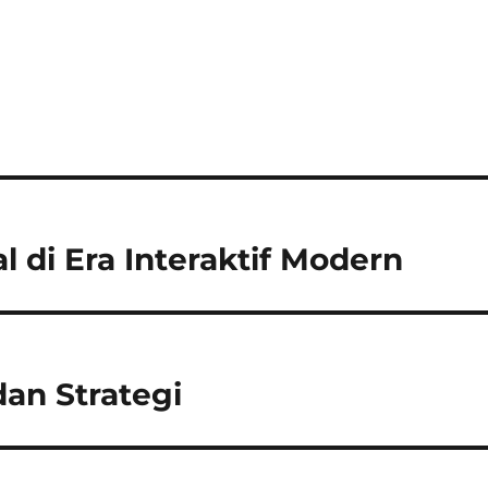
 di Era Interaktif Modern
an Strategi