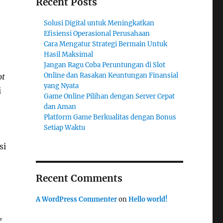
Recent Posts
Solusi Digital untuk Meningkatkan
Efisiensi Operasional Perusahaan
Cara Mengatur Strategi Bermain Untuk
Hasil Maksimal
Jangan Ragu Coba Peruntungan di Slot
Online dan Rasakan Keuntungan Finansial
ot
yang Nyata
i
Game Online Pilihan dengan Server Cepat
dan Aman
Platform Game Berkualitas dengan Bonus
Setiap Waktu
t
si
Recent Comments
A WordPress Commenter
on
Hello world!
,