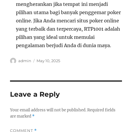
mengherankan jika tempat ini menjadi
pilihan utama bagi banyak penggemar poker
online. Jika Anda mencari situs poker online
yang terbaik dan terpercaya, RTP1001 adalah
pilihan yang ideal untuk memulai
pengalaman berjudi Anda di dunia maya.
Author
Posted
admin
May 10, 2025
on
Leave a Reply
Your email address will not be published.
Required fields
are marked
*
COMMENT
*