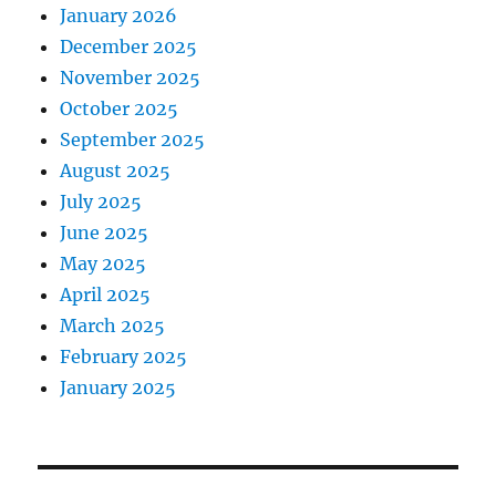
January 2026
December 2025
November 2025
October 2025
September 2025
August 2025
July 2025
June 2025
May 2025
April 2025
March 2025
February 2025
January 2025