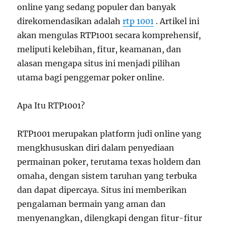
online yang sedang populer dan banyak
direkomendasikan adalah
rtp 1001
. Artikel ini
akan mengulas RTP1001 secara komprehensif,
meliputi kelebihan, fitur, keamanan, dan
alasan mengapa situs ini menjadi pilihan
utama bagi penggemar poker online.
Apa Itu RTP1001?
RTP1001 merupakan platform judi online yang
mengkhususkan diri dalam penyediaan
permainan poker, terutama texas holdem dan
omaha, dengan sistem taruhan yang terbuka
dan dapat dipercaya. Situs ini memberikan
pengalaman bermain yang aman dan
menyenangkan, dilengkapi dengan fitur-fitur