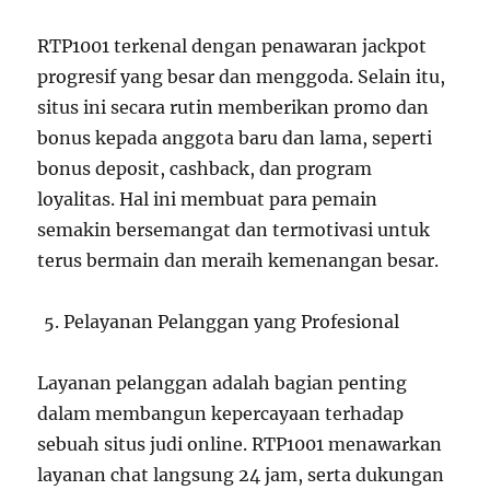
RTP1001 terkenal dengan penawaran jackpot
progresif yang besar dan menggoda. Selain itu,
situs ini secara rutin memberikan promo dan
bonus kepada anggota baru dan lama, seperti
bonus deposit, cashback, dan program
loyalitas. Hal ini membuat para pemain
semakin bersemangat dan termotivasi untuk
terus bermain dan meraih kemenangan besar.
Pelayanan Pelanggan yang Profesional
Layanan pelanggan adalah bagian penting
dalam membangun kepercayaan terhadap
sebuah situs judi online. RTP1001 menawarkan
layanan chat langsung 24 jam, serta dukungan