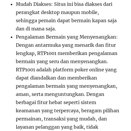
Mudah Diakses: Situs ini bisa diakses dari
perangkat desktop maupun mobile,
sehingga pemain dapat bermain kapan saja
dan di mana saja.
Pengalaman Bermain yang Menyenangkan:
Dengan antarmuka yang menarik dan fitur
lengkap, RTP1001 memberikan pengalaman
bermain yang seru dan menyenangkan.
RTP1001 adalah platform poker online yang
dapat diandalkan dan memberikan
pengalaman bermain yang menyenangkan,
aman, serta menguntungkan. Dengan
berbagai fitur hebat seperti sistem
keamanan yang terpercaya, beragam pilihan
permainan, transaksi yang mudah, dan
layanan pelanggan yang baik, tidak