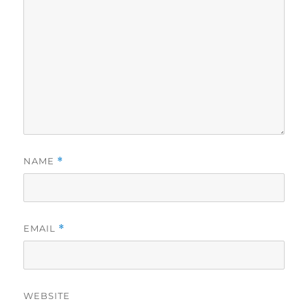
NAME
*
EMAIL
*
WEBSITE