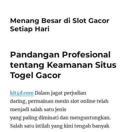
Menang Besar di Slot Gacor
Setiap Hari
Pandangan Profesional
tentang Keamanan Situs
Togel Gacor
kit4d.com
Dalam jagat perjudian
daring, permainan mesin slot online telah
menjadi salah satu jenis
yang paling diminati dan menguntungkan.
Salah satu istilah yang kini tengah banyak