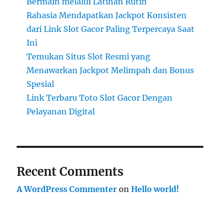
Bermain melalui Latihan Rutin
Rahasia Mendapatkan Jackpot Konsisten
dari Link Slot Gacor Paling Terpercaya Saat
Ini
Temukan Situs Slot Resmi yang
Menawarkan Jackpot Melimpah dan Bonus
Spesial
Link Terbaru Toto Slot Gacor Dengan
Pelayanan Digital
Recent Comments
A WordPress Commenter
on
Hello world!