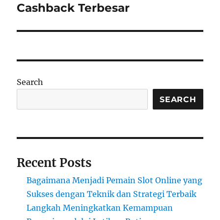
Cashback Terbesar
Search
SEARCH
Recent Posts
Bagaimana Menjadi Pemain Slot Online yang
Sukses dengan Teknik dan Strategi Terbaik
Langkah Meningkatkan Kemampuan