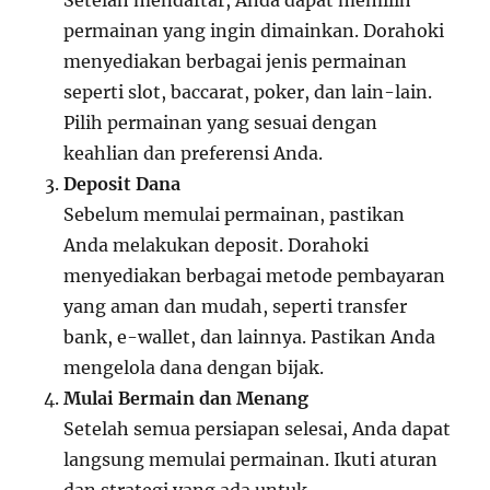
Setelah mendaftar, Anda dapat memilih
permainan yang ingin dimainkan. Dorahoki
menyediakan berbagai jenis permainan
seperti slot, baccarat, poker, dan lain-lain.
Pilih permainan yang sesuai dengan
keahlian dan preferensi Anda.
Deposit Dana
Sebelum memulai permainan, pastikan
Anda melakukan deposit. Dorahoki
menyediakan berbagai metode pembayaran
yang aman dan mudah, seperti transfer
bank, e-wallet, dan lainnya. Pastikan Anda
mengelola dana dengan bijak.
Mulai Bermain dan Menang
Setelah semua persiapan selesai, Anda dapat
langsung memulai permainan. Ikuti aturan