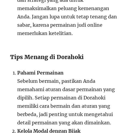
dan strategi yang ada untuk
memaksimalkan peluang kemenangan
Anda. Jangan lupa untuk tetap tenang dan
sabar, karena permainan judi online
memerlukan ketelitian.
Tips Menang di Dorahoki
Pahami Permainan
Sebelum bermain, pastikan Anda
memahami aturan dasar permainan yang
dipilih. Setiap permainan di Dorahoki
memiliki cara bermain dan aturan yang
berbeda, jadi penting untuk mengetahui
detail permainan yang akan dimainkan.
Kelola Modal dengan Bijak