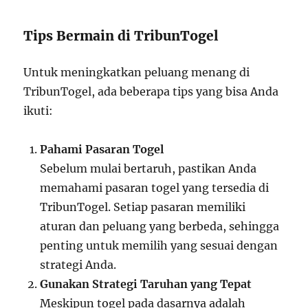
Tips Bermain di TribunTogel
Untuk meningkatkan peluang menang di
TribunTogel, ada beberapa tips yang bisa Anda
ikuti:
Pahami Pasaran Togel
Sebelum mulai bertaruh, pastikan Anda
memahami pasaran togel yang tersedia di
TribunTogel. Setiap pasaran memiliki
aturan dan peluang yang berbeda, sehingga
penting untuk memilih yang sesuai dengan
strategi Anda.
Gunakan Strategi Taruhan yang Tepat
Meskipun togel pada dasarnya adalah