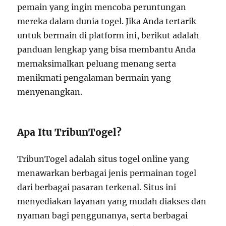
pemain yang ingin mencoba peruntungan
mereka dalam dunia togel. Jika Anda tertarik
untuk bermain di platform ini, berikut adalah
panduan lengkap yang bisa membantu Anda
memaksimalkan peluang menang serta
menikmati pengalaman bermain yang
menyenangkan.
Apa Itu TribunTogel?
TribunTogel adalah situs togel online yang
menawarkan berbagai jenis permainan togel
dari berbagai pasaran terkenal. Situs ini
menyediakan layanan yang mudah diakses dan
nyaman bagi penggunanya, serta berbagai