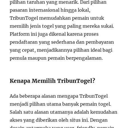
pilihan taruhan yang menarik. Dari pilihan
pasaran internasional hingga lokal,
TribunTogel memudahkan pemain untuk
memilih jenis togel yang paling mereka sukai.
Platform ini juga dikenal karena proses
pendaftaran yang sederhana dan pembayaran
yang cepat, menjadikannya pilihan ideal bagi
pemula maupun pemain berpengalaman.
Kenapa Memilih TribunTogel?
Ada beberapa alasan mengapa TribunTogel
menjadi pilihan utama banyak pemain togel.
Salah satu alasan utamanya adalah kemudahan
akses yang diberikan oleh situs ini. Dengan