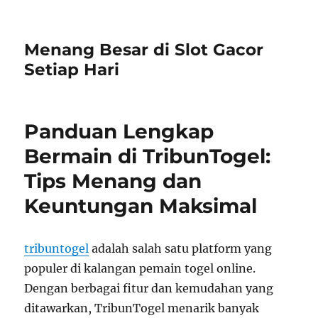
Menang Besar di Slot Gacor
Setiap Hari
Panduan Lengkap
Bermain di TribunTogel:
Tips Menang dan
Keuntungan Maksimal
tribuntogel
adalah salah satu platform yang
populer di kalangan pemain togel online.
Dengan berbagai fitur dan kemudahan yang
ditawarkan, TribunTogel menarik banyak