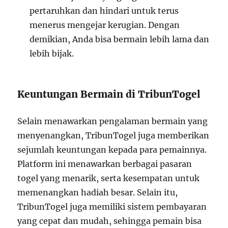
pertaruhkan dan hindari untuk terus
menerus mengejar kerugian. Dengan
demikian, Anda bisa bermain lebih lama dan
lebih bijak.
Keuntungan Bermain di TribunTogel
Selain menawarkan pengalaman bermain yang
menyenangkan, TribunTogel juga memberikan
sejumlah keuntungan kepada para pemainnya.
Platform ini menawarkan berbagai pasaran
togel yang menarik, serta kesempatan untuk
memenangkan hadiah besar. Selain itu,
TribunTogel juga memiliki sistem pembayaran
yang cepat dan mudah, sehingga pemain bisa