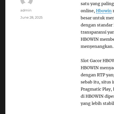
satu yang paling
Author
admin
online,
Hbowin
m
Posted
June 28, 2025
besar untuk men
on
dengan standar 
transparansi yan
HBOWIN memberi
menyenangkan.
Slot Gacor HBOW
HBOWIN menyada
dengan RTP yang
sebab itu, situs
Pragmatic Play, 
di HBOWIN diper
yang lebih stabil