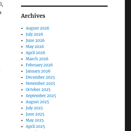
l,
a
Archives
August 2026
July 2026
June 2026
May 2026
April 2026
March 2026
February 2026
p
January 2026
December 2025
November 2025
October 2025
September 2025
August 2025
July 2025
June 2025
May 2025
April 2025