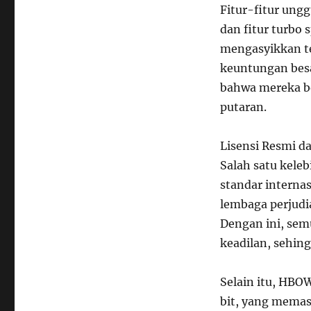
Fitur-fitur ungg
dan fitur turbo
mengasyikkan te
keuntungan bes
bahwa mereka be
putaran.
Lisensi Resmi d
Salah satu kel
standar internas
lembaga perjudi
Dengan ini, sem
keadilan, sehin
Selain itu, HB
bit, yang memas