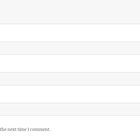
 the next time I comment.