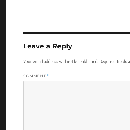
Leave a Reply
Your email address will not be published.
Required fields
COMMENT
*