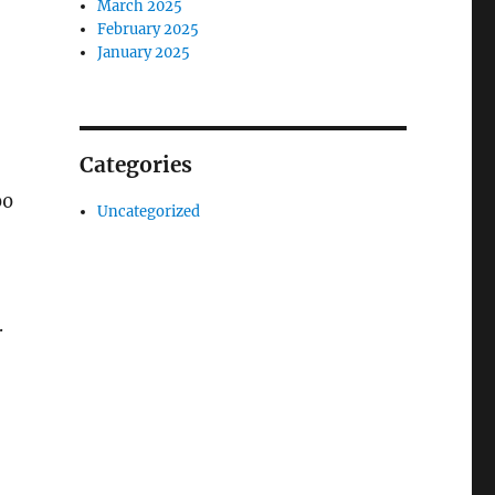
March 2025
February 2025
January 2025
Categories
00
Uncategorized
.