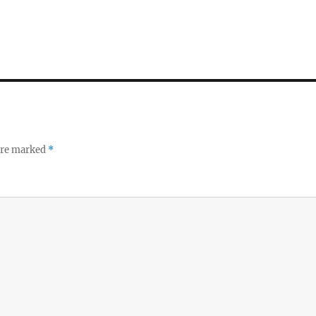
 are marked
*