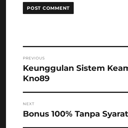
Post
PREVIOUS
navigation
Keunggulan Sistem Keam
Previous
post:
Kno89
NEXT
Bonus 100% Tanpa Syara
Next
post: