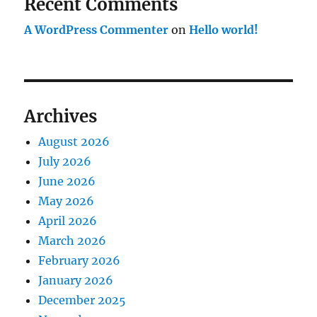
Recent Comments
A WordPress Commenter
on
Hello world!
Archives
August 2026
July 2026
June 2026
May 2026
April 2026
March 2026
February 2026
January 2026
December 2025