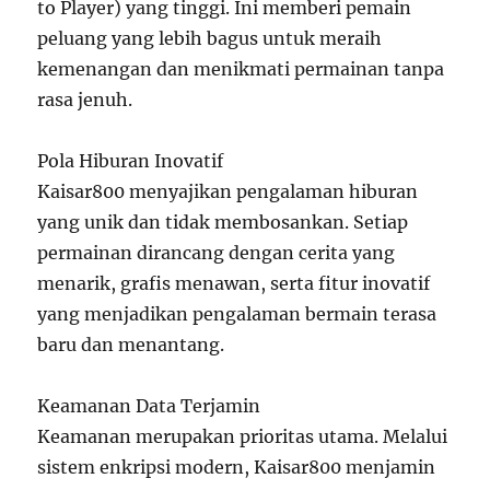
to Player) yang tinggi. Ini memberi pemain
peluang yang lebih bagus untuk meraih
kemenangan dan menikmati permainan tanpa
rasa jenuh.
Pola Hiburan Inovatif
Kaisar800 menyajikan pengalaman hiburan
yang unik dan tidak membosankan. Setiap
permainan dirancang dengan cerita yang
menarik, grafis menawan, serta fitur inovatif
yang menjadikan pengalaman bermain terasa
baru dan menantang.
Keamanan Data Terjamin
Keamanan merupakan prioritas utama. Melalui
sistem enkripsi modern, Kaisar800 menjamin