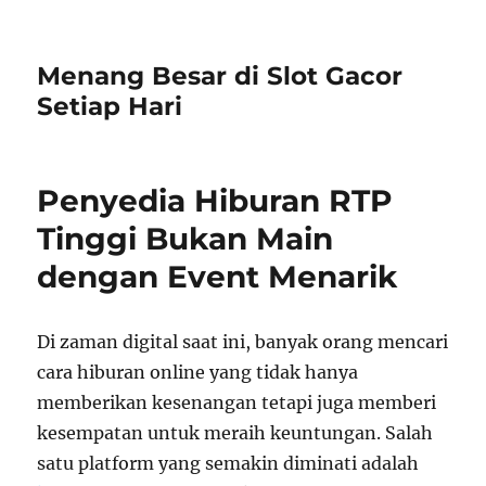
Menang Besar di Slot Gacor
Setiap Hari
Penyedia Hiburan RTP
Tinggi Bukan Main
dengan Event Menarik
Di zaman digital saat ini, banyak orang mencari
cara hiburan online yang tidak hanya
memberikan kesenangan tetapi juga memberi
kesempatan untuk meraih keuntungan. Salah
satu platform yang semakin diminati adalah