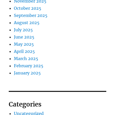
November 2025
October 2025
September 2025
August 2025
July 2025
June 2025
May 2025
April 2025
March 2025
February 2025
January 2025
Categories
Uncategorized