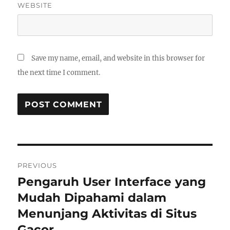
WEBSITE
Save my name, email, and website in this browser for
the next time I comment.
Post
PREVIOUS
navigation
Pengaruh User Interface yang
Previous
post:
Mudah Dipahami dalam
Menunjang Aktivitas di Situs
Gacor