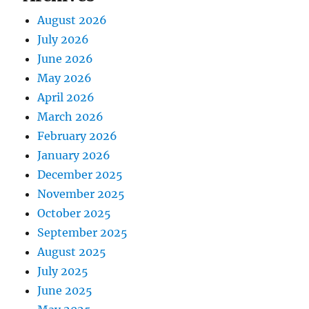
August 2026
July 2026
June 2026
May 2026
April 2026
March 2026
February 2026
January 2026
December 2025
November 2025
October 2025
September 2025
August 2025
July 2025
June 2025