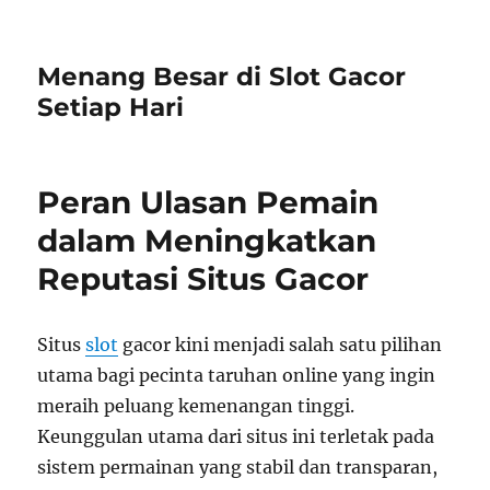
Menang Besar di Slot Gacor
Setiap Hari
Peran Ulasan Pemain
dalam Meningkatkan
Reputasi Situs Gacor
Situs
slot
gacor kini menjadi salah satu pilihan
utama bagi pecinta taruhan online yang ingin
meraih peluang kemenangan tinggi.
Keunggulan utama dari situs ini terletak pada
sistem permainan yang stabil dan transparan,