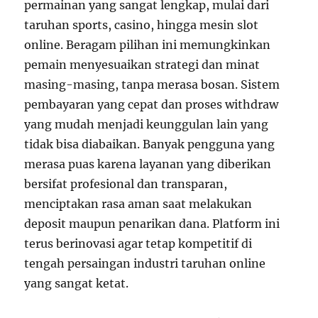
permainan yang sangat lengkap, mulai dari
taruhan sports, casino, hingga mesin slot
online. Beragam pilihan ini memungkinkan
pemain menyesuaikan strategi dan minat
masing-masing, tanpa merasa bosan. Sistem
pembayaran yang cepat dan proses withdraw
yang mudah menjadi keunggulan lain yang
tidak bisa diabaikan. Banyak pengguna yang
merasa puas karena layanan yang diberikan
bersifat profesional dan transparan,
menciptakan rasa aman saat melakukan
deposit maupun penarikan dana. Platform ini
terus berinovasi agar tetap kompetitif di
tengah persaingan industri taruhan online
yang sangat ketat.