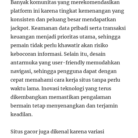
Banyak komunitas yang merekomendasikan
platform ini karena tingkat kemenangan yang
konsisten dan peluang besar mendapatkan
jackpot. Keamanan data pribadi serta transaksi
keuangan menjadi prioritas utama, sehingga
pemain tidak perlu khawatir akan risiko
kebocoran informasi. Selain itu, desain
antarmuka yang user-friendly memudahkan
navigasi, sehingga pengguna dapat dengan
cepat memahami cara kerja situs tanpa perlu
waktu lama. Inovasi teknologi yang terus
dikembangkan memastikan pengalaman
bermain tetap menyenangkan dan terjamin
keadilan.
Situs gacor juga dikenal karena variasi