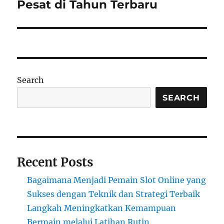
Pesat di Tahun Terbaru
Search
SEARCH
Recent Posts
Bagaimana Menjadi Pemain Slot Online yang
Sukses dengan Teknik dan Strategi Terbaik
Langkah Meningkatkan Kemampuan
Bermain melalui Latihan Rutin