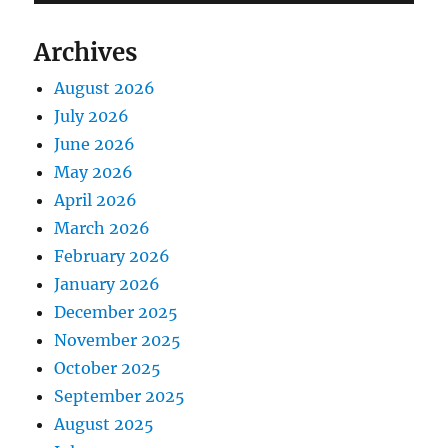
Archives
August 2026
July 2026
June 2026
May 2026
April 2026
March 2026
February 2026
January 2026
December 2025
November 2025
October 2025
September 2025
August 2025