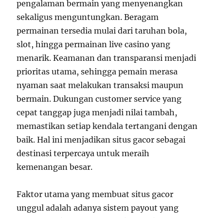
pengalaman bermain yang menyenangkan
sekaligus menguntungkan. Beragam
permainan tersedia mulai dari taruhan bola,
slot, hingga permainan live casino yang
menarik. Keamanan dan transparansi menjadi
prioritas utama, sehingga pemain merasa
nyaman saat melakukan transaksi maupun
bermain. Dukungan customer service yang
cepat tanggap juga menjadi nilai tambah,
memastikan setiap kendala tertangani dengan
baik. Hal ini menjadikan situs gacor sebagai
destinasi terpercaya untuk meraih
kemenangan besar.
Faktor utama yang membuat situs gacor
unggul adalah adanya sistem payout yang