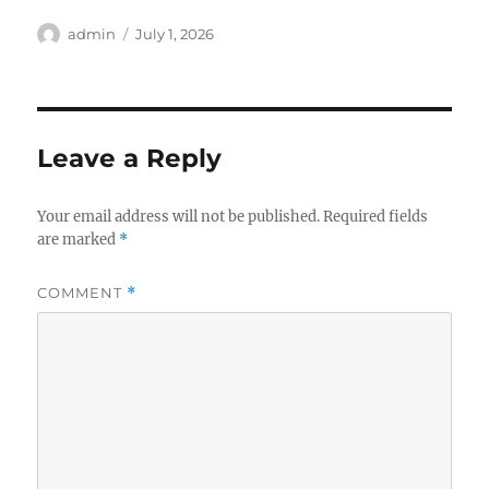
Author
Posted
admin
July 1, 2026
on
Leave a Reply
Your email address will not be published.
Required fields
are marked
*
COMMENT
*