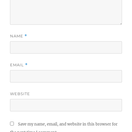
NAME
*
EMAIL
*
WEBSITE
Save my name, email, and website in this browser for