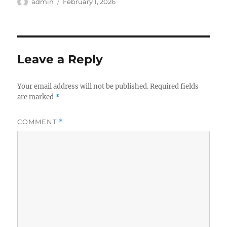
Author
Posted
admin
February 1, 2026
on
Leave a Reply
Your email address will not be published.
Required fields
are marked
*
COMMENT
*