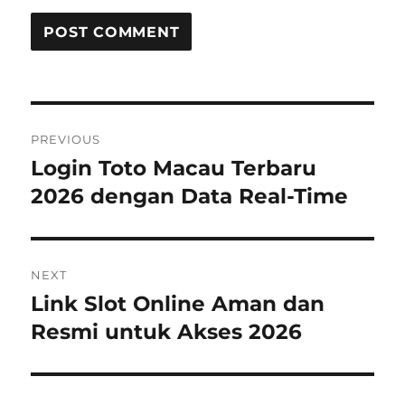
Post
PREVIOUS
navigation
Login Toto Macau Terbaru
Previous
post:
2026 dengan Data Real-Time
NEXT
Link Slot Online Aman dan
Next
post:
Resmi untuk Akses 2026