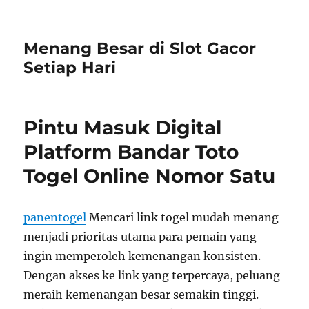
Menang Besar di Slot Gacor
Setiap Hari
Pintu Masuk Digital
Platform Bandar Toto
Togel Online Nomor Satu
panentogel
Mencari link togel mudah menang
menjadi prioritas utama para pemain yang
ingin memperoleh kemenangan konsisten.
Dengan akses ke link yang terpercaya, peluang
meraih kemenangan besar semakin tinggi.