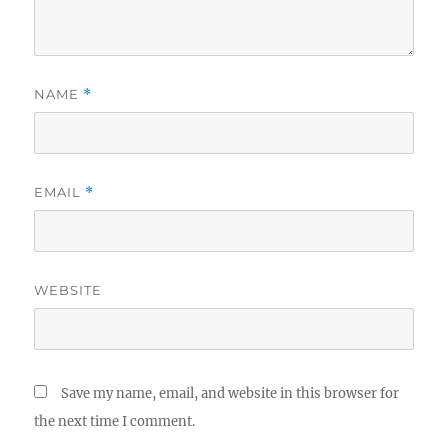
NAME
*
EMAIL
*
WEBSITE
Save my name, email, and website in this browser for
the next time I comment.