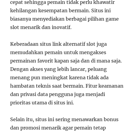
cepat sehingga pemain tidak perlu khawatir
kehilangan kesempatan bermain. Situs ini
biasanya menyediakan berbagai pilihan game
slot menarik dan inovatif.
Keberadaan situs link alternatif slot juga
memudahkan pemain untuk mengakses
permainan favorit kapan saja dan di mana saja.
Dengan akses yang lebih lancar, peluang
menang pun meningkat karena tidak ada
hambatan teknis saat bermain. Fitur keamanan
dan privasi data pengguna juga menjadi
prioritas utama di situs ini.
Selain itu, situs ini sering menawarkan bonus
dan promosi menarik agar pemain tetap