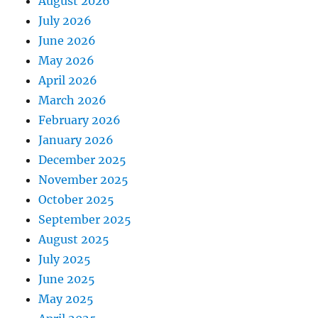
August 2026
July 2026
June 2026
May 2026
April 2026
March 2026
February 2026
January 2026
December 2025
November 2025
October 2025
September 2025
August 2025
July 2025
June 2025
May 2025