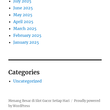
July 2025
June 2025
May 2025
April 2025
March 2025
February 2025
January 2025
Categories
Uncategorized
Menang Besar di Slot Gacor Setiap Hari
Proudly powered
by WordPress