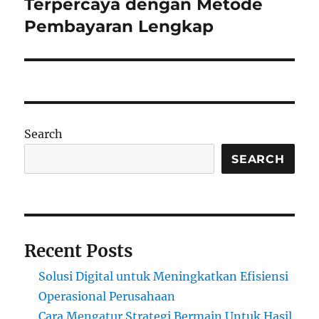
post:
Terpercaya dengan Metode
Pembayaran Lengkap
Search
SEARCH
Recent Posts
Solusi Digital untuk Meningkatkan Efisiensi
Operasional Perusahaan
Cara Mengatur Strategi Bermain Untuk Hasil