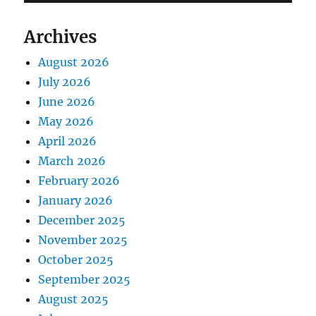
Archives
August 2026
July 2026
June 2026
May 2026
April 2026
March 2026
February 2026
January 2026
December 2025
November 2025
October 2025
September 2025
August 2025