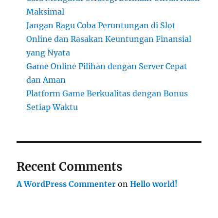
Maksimal
Jangan Ragu Coba Peruntungan di Slot
Online dan Rasakan Keuntungan Finansial
yang Nyata
Game Online Pilihan dengan Server Cepat
dan Aman
Platform Game Berkualitas dengan Bonus
Setiap Waktu
Recent Comments
A WordPress Commenter
on
Hello world!