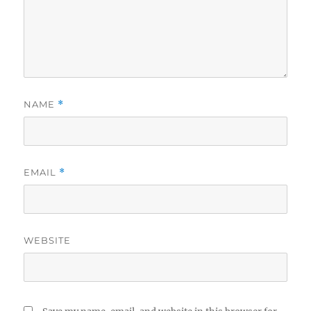
NAME
*
EMAIL
*
WEBSITE