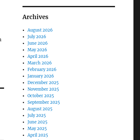
Archives
August 2026
July 2026
n
June 2026
May 2026
April 2026
March 2026
February 2026
January 2026
December 2025
November 2025
October 2025
September 2025
August 2025
July 2025
June 2025
May 2025
April 2025