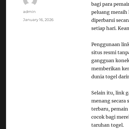
bagi para pemain
Author
admin
peluang meraih 
Posted
January 16, 2026
diperbarui seca
on
setiap hari. Ke
Penggunaan lin
situs resmi tan
gangguan koneksi
memberikan ken
dunia togel dari
Selain itu, lin
menang secara s
terbaru, pemain 
cocok bagi mere
taruhan togel.