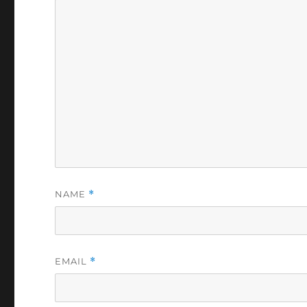
NAME
*
EMAIL
*