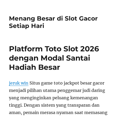
Menang Besar di Slot Gacor
Setiap Hari
Platform Toto Slot 2026
dengan Modal Santai
Hadiah Besar
jeruk win
Situs game toto jackpot besar gacor
menjadi pilihan utama penggemar judi daring
yang menginginkan peluang kemenangan
tinggi. Dengan sistem yang transparan dan
aman, pemain merasa nyaman saat memasang