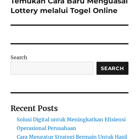
Temukan Cara Baru Menguasai
Next
post:
Lottery melalui Togel Online
Search
SEARCH
Recent Posts
Solusi Digital untuk Meningkatkan Efisiensi
Operasional Perusahaan
Cara Mengatur Strategi Bermain Untuk Hasil