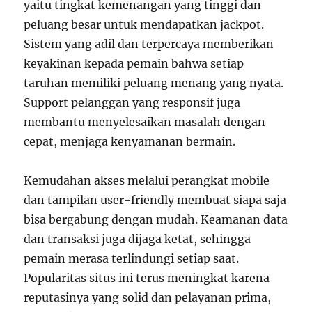
yaitu tingkat kemenangan yang tinggi dan
peluang besar untuk mendapatkan jackpot.
Sistem yang adil dan terpercaya memberikan
keyakinan kepada pemain bahwa setiap
taruhan memiliki peluang menang yang nyata.
Support pelanggan yang responsif juga
membantu menyelesaikan masalah dengan
cepat, menjaga kenyamanan bermain.
Kemudahan akses melalui perangkat mobile
dan tampilan user-friendly membuat siapa saja
bisa bergabung dengan mudah. Keamanan data
dan transaksi juga dijaga ketat, sehingga
pemain merasa terlindungi setiap saat.
Popularitas situs ini terus meningkat karena
reputasinya yang solid dan pelayanan prima,