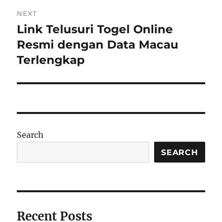
NEXT
Link Telusuri Togel Online
Next
post:
Resmi dengan Data Macau
Terlengkap
Search
SEARCH
Recent Posts