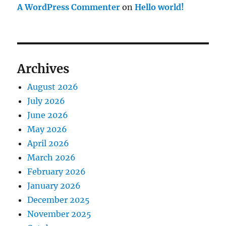
A WordPress Commenter
on
Hello world!
Archives
August 2026
July 2026
June 2026
May 2026
April 2026
March 2026
February 2026
January 2026
December 2025
November 2025