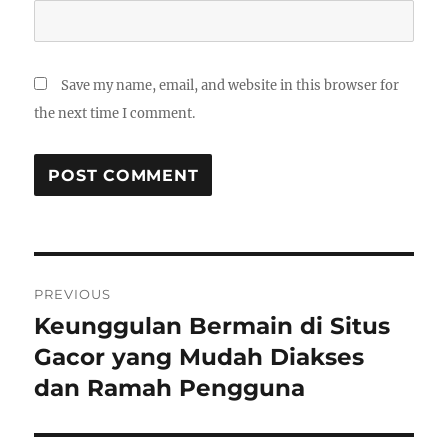
Save my name, email, and website in this browser for
the next time I comment.
Post
PREVIOUS
navigation
Keunggulan Bermain di Situs
Previous
post:
Gacor yang Mudah Diakses
dan Ramah Pengguna