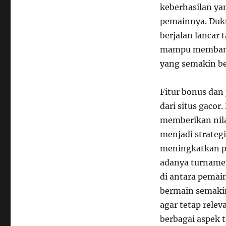
keberhasilan y
pemainnya. Duk
berjalan lancar 
mampu membangu
yang semakin be
Fitur bonus dan
dari situs gacor
memberikan nilai
menjadi strateg
meningkatkan pe
adanya turname
di antara pemai
bermain semakin
agar tetap rel
berbagai aspek 