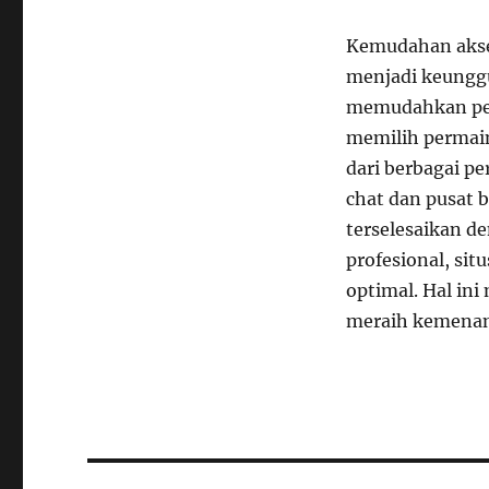
Kemudahan akse
menjadi keunggul
memudahkan pem
memilih permain
dari berbagai pe
chat dan pusat 
terselesaikan d
profesional, s
optimal. Hal ini
meraih kemenang