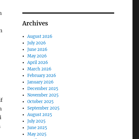
n
Archives
n
August 2026
July 2026
June 2026
May 2026
April 2026
March 2026
February 2026
January 2026
December 2025
November 2025
f
October 2025
n
September 2025
August 2025
i
July 2025
m
June 2025
May 2025