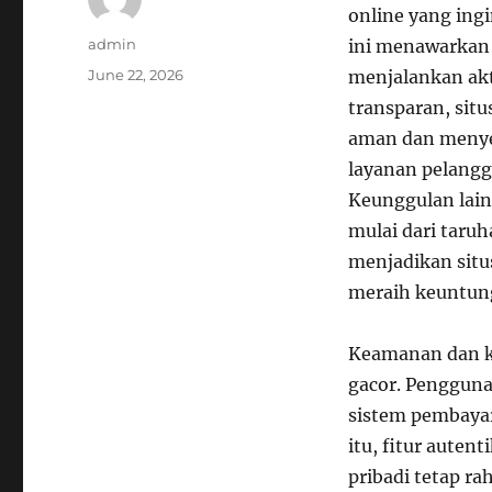
online yang in
Author
admin
ini menawarkan
Posted
June 22, 2026
menjalankan akt
on
transparan, si
aman dan menye
layanan pelangga
Keunggulan lain 
mulai dari taruh
menjadikan situ
meraih keuntung
Keamanan dan k
gacor. Pengguna
sistem pembayar
itu, fitur auten
pribadi tetap ra