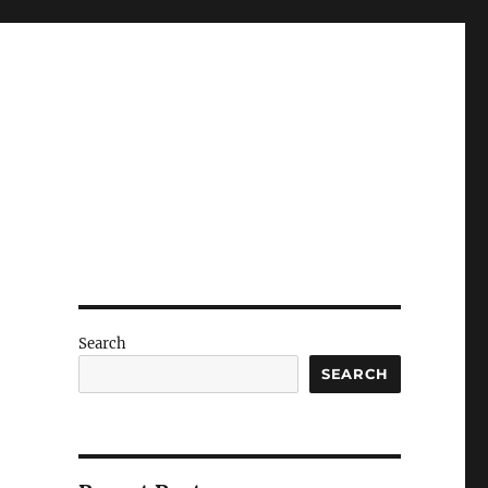
Search
SEARCH