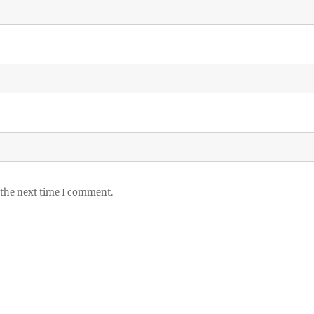
 the next time I comment.