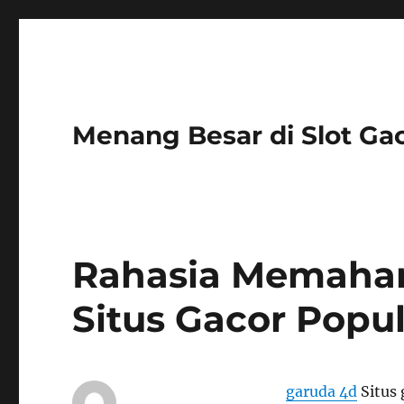
Menang Besar di Slot Gac
Rahasia Memaham
Situs Gacor Popu
garuda 4d
Situs 