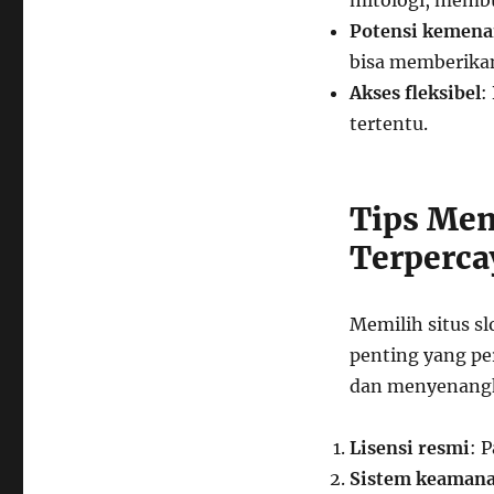
mitologi, memb
Potensi kemena
bisa memberikan
Akses fleksibel
:
tertentu.
Tips Memi
Terperca
Memilih situs s
penting yang pe
dan menyenang
Lisensi resmi
: 
Sistem keaman