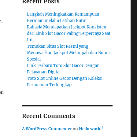
Recent Posts
Langkah Meningkatkan Kemampuan
Bermain melalui Latihan Rutin
n.
Rahasia Mendapatkan Jackpot Konsisten
dari Link Slot Gacor Paling Terpercaya Saat
Ini
Temukan Situs Slot Resmi yang
Menawarkan Jackpot Melimpah dan Bonus
Spesial
Link Terbaru Toto Slot Gacor Dengan
Pelayanan Digital
Toto Slot Online Gacor Dengan Koleksi
Permainan Terlengkap
ai
Recent Comments
A WordPress Commenter
on
Hello world!