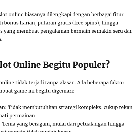
s slot online biasanya dilengkapi dengan berbagai fitur
 bonus harian, putaran gratis (free spins), hingga
tas yang membuat pengalaman bermain semakin seru da
.
lot Online Begitu Populer?
 online tidak terjadi tanpa alasan. Ada beberapa faktor
uat game ini begitu digemari:
an
: Tidak membutuhkan strategi kompleks, cukup teka
mati permainan.
: Tema yang beragam, mulai dari petualangan hingga