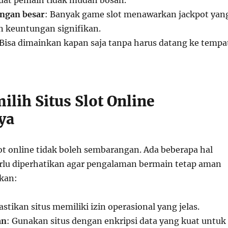
uat pemain tidak mudah bosan.
ngan besar
: Banyak game slot menawarkan jackpot yan
 keuntungan signifikan.
 Bisa dimainkan kapan saja tanpa harus datang ke tempa
lih Situs Slot Online
ya
lot online tidak boleh sembarangan. Ada beberapa hal
rlu diperhatikan agar pengalaman bermain tetap aman
kan:
Pastikan situs memiliki izin operasional yang jelas.
an
: Gunakan situs dengan enkripsi data yang kuat untuk