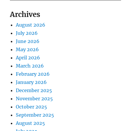
Archives
August 2026
July 2026
June 2026
May 2026
April 2026
March 2026
February 2026
January 2026
December 2025
November 2025
October 2025
September 2025
August 2025