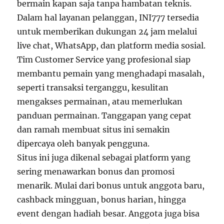
bermain kapan saja tanpa hambatan teknis.
Dalam hal layanan pelanggan, INI777 tersedia
untuk memberikan dukungan 24 jam melalui
live chat, WhatsApp, dan platform media sosial.
Tim Customer Service yang profesional siap
membantu pemain yang menghadapi masalah,
seperti transaksi terganggu, kesulitan
mengakses permainan, atau memerlukan
panduan permainan. Tanggapan yang cepat
dan ramah membuat situs ini semakin
dipercaya oleh banyak pengguna.
Situs ini juga dikenal sebagai platform yang
sering menawarkan bonus dan promosi
menarik. Mulai dari bonus untuk anggota baru,
cashback mingguan, bonus harian, hingga
event dengan hadiah besar. Anggota juga bisa