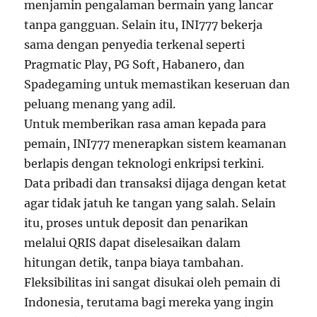
menjamin pengalaman bermain yang lancar
tanpa gangguan. Selain itu, INI777 bekerja
sama dengan penyedia terkenal seperti
Pragmatic Play, PG Soft, Habanero, dan
Spadegaming untuk memastikan keseruan dan
peluang menang yang adil.
Untuk memberikan rasa aman kepada para
pemain, INI777 menerapkan sistem keamanan
berlapis dengan teknologi enkripsi terkini.
Data pribadi dan transaksi dijaga dengan ketat
agar tidak jatuh ke tangan yang salah. Selain
itu, proses untuk deposit dan penarikan
melalui QRIS dapat diselesaikan dalam
hitungan detik, tanpa biaya tambahan.
Fleksibilitas ini sangat disukai oleh pemain di
Indonesia, terutama bagi mereka yang ingin