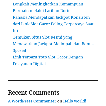
Langkah Meningkatkan Kemampuan
Bermain melalui Latihan Rutin
Rahasia Mendapatkan Jackpot Konsisten
dari Link Slot Gacor Paling Terpercaya Saat
Ini
Temukan Situs Slot Resmi yang
Menawarkan Jackpot Melimpah dan Bonus
Spesial
Link Terbaru Toto Slot Gacor Dengan
Pelayanan Digital
Recent Comments
A WordPress Commenter
on
Hello world!