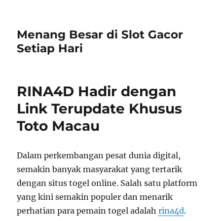
Menang Besar di Slot Gacor
Setiap Hari
RINA4D Hadir dengan
Link Terupdate Khusus
Toto Macau
Dalam perkembangan pesat dunia digital,
semakin banyak masyarakat yang tertarik
dengan situs togel online. Salah satu platform
yang kini semakin populer dan menarik
perhatian para pemain togel adalah
rina4d
.