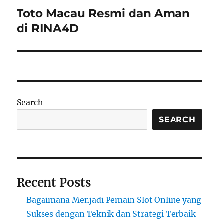
Toto Macau Resmi dan Aman
Next
post:
di RINA4D
Search
SEARCH
Recent Posts
Bagaimana Menjadi Pemain Slot Online yang
Sukses dengan Teknik dan Strategi Terbaik