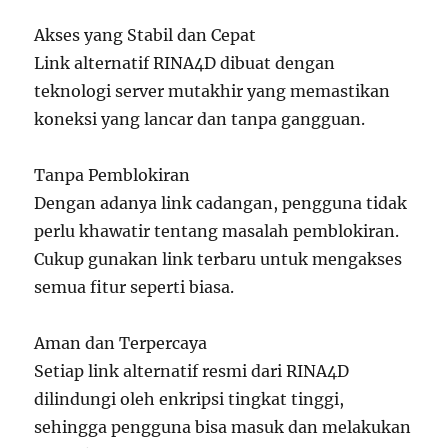
Akses yang Stabil dan Cepat
Link alternatif RINA4D dibuat dengan
teknologi server mutakhir yang memastikan
koneksi yang lancar dan tanpa gangguan.
Tanpa Pemblokiran
Dengan adanya link cadangan, pengguna tidak
perlu khawatir tentang masalah pemblokiran.
Cukup gunakan link terbaru untuk mengakses
semua fitur seperti biasa.
Aman dan Terpercaya
Setiap link alternatif resmi dari RINA4D
dilindungi oleh enkripsi tingkat tinggi,
sehingga pengguna bisa masuk dan melakukan