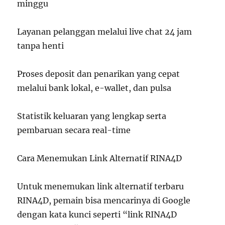
minggu
Layanan pelanggan melalui live chat 24 jam
tanpa henti
Proses deposit dan penarikan yang cepat
melalui bank lokal, e-wallet, dan pulsa
Statistik keluaran yang lengkap serta
pembaruan secara real-time
Cara Menemukan Link Alternatif RINA4D
Untuk menemukan link alternatif terbaru
RINA4D, pemain bisa mencarinya di Google
dengan kata kunci seperti “link RINA4D