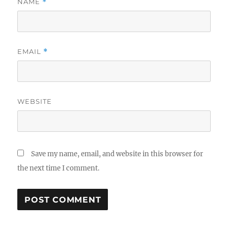
NAME
*
EMAIL
*
WEBSITE
Save my name, email, and website in this browser for
the next time I comment.