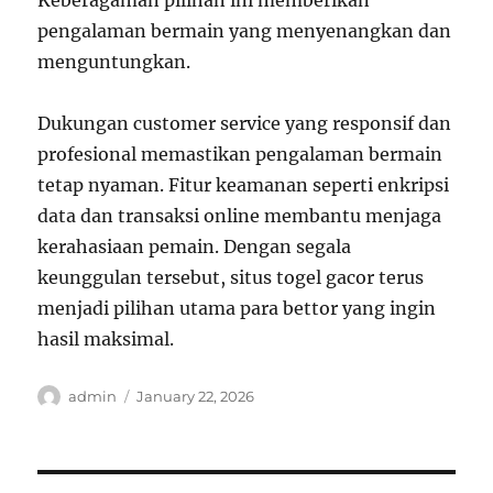
Keberagaman pilihan ini memberikan
pengalaman bermain yang menyenangkan dan
menguntungkan.
Dukungan customer service yang responsif dan
profesional memastikan pengalaman bermain
tetap nyaman. Fitur keamanan seperti enkripsi
data dan transaksi online membantu menjaga
kerahasiaan pemain. Dengan segala
keunggulan tersebut, situs togel gacor terus
menjadi pilihan utama para bettor yang ingin
hasil maksimal.
Author
Posted
admin
January 22, 2026
on