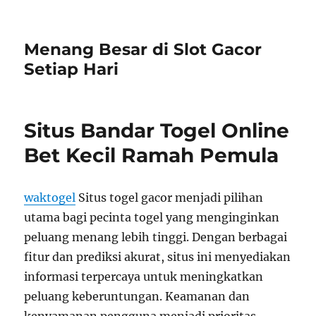
Menang Besar di Slot Gacor
Setiap Hari
Situs Bandar Togel Online
Bet Kecil Ramah Pemula
waktogel
Situs togel gacor menjadi pilihan
utama bagi pecinta togel yang menginginkan
peluang menang lebih tinggi. Dengan berbagai
fitur dan prediksi akurat, situs ini menyediakan
informasi terpercaya untuk meningkatkan
peluang keberuntungan. Keamanan dan