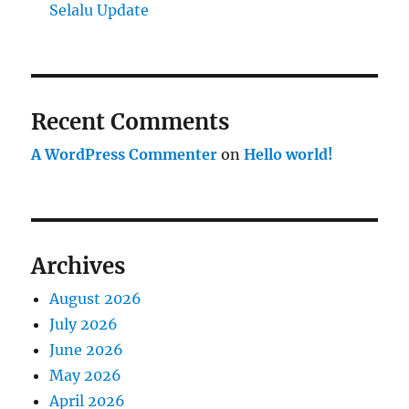
Selalu Update
Recent Comments
A WordPress Commenter
on
Hello world!
Archives
August 2026
July 2026
June 2026
May 2026
April 2026