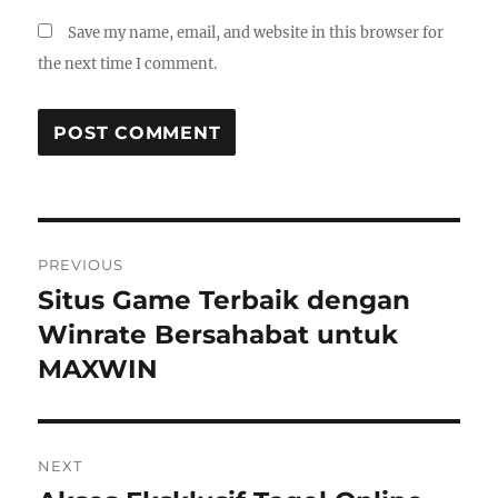
Save my name, email, and website in this browser for
the next time I comment.
Post
PREVIOUS
navigation
Situs Game Terbaik dengan
Previous
post:
Winrate Bersahabat untuk
MAXWIN
NEXT