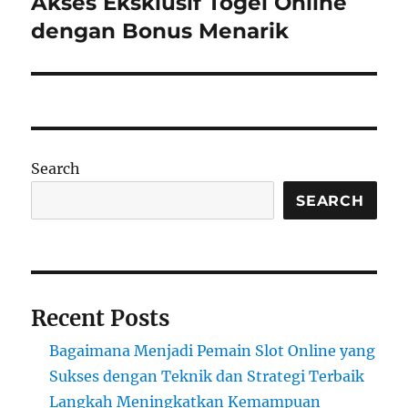
Akses Eksklusif Togel Online
Next
post:
dengan Bonus Menarik
Search
SEARCH
Recent Posts
Bagaimana Menjadi Pemain Slot Online yang
Sukses dengan Teknik dan Strategi Terbaik
Langkah Meningkatkan Kemampuan