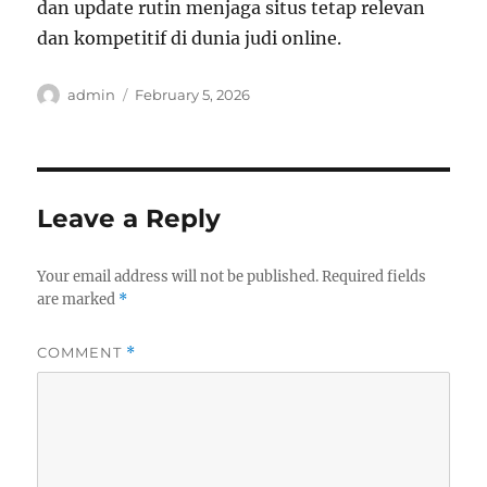
dan update rutin menjaga situs tetap relevan
dan kompetitif di dunia judi online.
Author
Posted
admin
February 5, 2026
on
Leave a Reply
Your email address will not be published.
Required fields
are marked
*
COMMENT
*