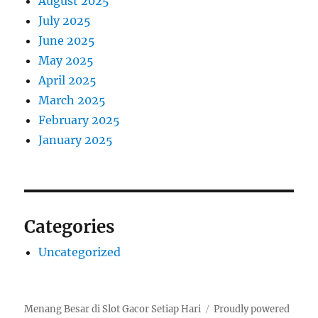
August 2025
July 2025
June 2025
May 2025
April 2025
March 2025
February 2025
January 2025
Categories
Uncategorized
Menang Besar di Slot Gacor Setiap Hari
Proudly powered