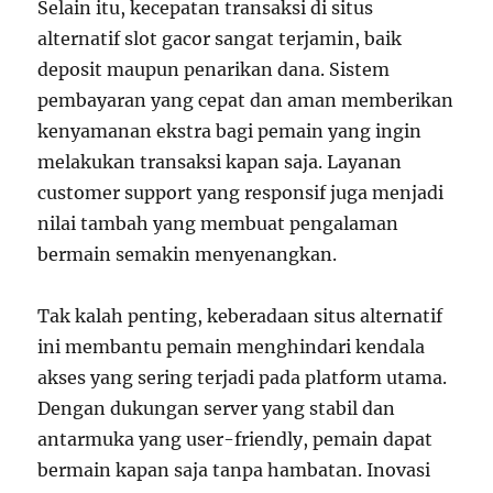
Selain itu, kecepatan transaksi di situs
alternatif slot gacor sangat terjamin, baik
deposit maupun penarikan dana. Sistem
pembayaran yang cepat dan aman memberikan
kenyamanan ekstra bagi pemain yang ingin
melakukan transaksi kapan saja. Layanan
customer support yang responsif juga menjadi
nilai tambah yang membuat pengalaman
bermain semakin menyenangkan.
Tak kalah penting, keberadaan situs alternatif
ini membantu pemain menghindari kendala
akses yang sering terjadi pada platform utama.
Dengan dukungan server yang stabil dan
antarmuka yang user-friendly, pemain dapat
bermain kapan saja tanpa hambatan. Inovasi