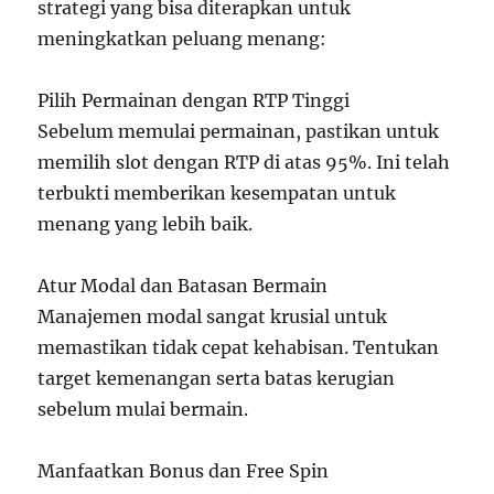
strategi yang bisa diterapkan untuk
meningkatkan peluang menang:
Pilih Permainan dengan RTP Tinggi
Sebelum memulai permainan, pastikan untuk
memilih slot dengan RTP di atas 95%. Ini telah
terbukti memberikan kesempatan untuk
menang yang lebih baik.
Atur Modal dan Batasan Bermain
Manajemen modal sangat krusial untuk
memastikan tidak cepat kehabisan. Tentukan
target kemenangan serta batas kerugian
sebelum mulai bermain.
Manfaatkan Bonus dan Free Spin