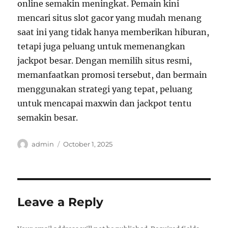
online semakin meningkat. Pemain kini
mencari situs slot gacor yang mudah menang
saat ini yang tidak hanya memberikan hiburan,
tetapi juga peluang untuk memenangkan
jackpot besar. Dengan memilih situs resmi,
memanfaatkan promosi tersebut, dan bermain
menggunakan strategi yang tepat, peluang
untuk mencapai maxwin dan jackpot tentu
semakin besar.
Author
Posted
admin
October 1, 2025
on
Leave a Reply