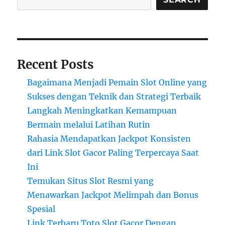
Recent Posts
Bagaimana Menjadi Pemain Slot Online yang
Sukses dengan Teknik dan Strategi Terbaik
Langkah Meningkatkan Kemampuan
Bermain melalui Latihan Rutin
Rahasia Mendapatkan Jackpot Konsisten
dari Link Slot Gacor Paling Terpercaya Saat
Ini
Temukan Situs Slot Resmi yang
Menawarkan Jackpot Melimpah dan Bonus
Spesial
Link Terbaru Toto Slot Gacor Dengan