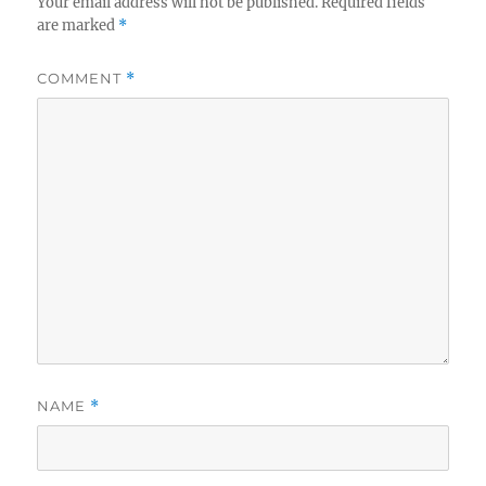
Your email address will not be published.
Required fields
are marked
*
COMMENT
*
NAME
*