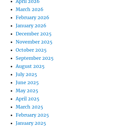
April 2026
March 2026
February 2026
January 2026
December 2025
November 2025
October 2025
September 2025
August 2025
July 2025
June 2025
May 2025
April 2025
March 2025
February 2025
January 2025