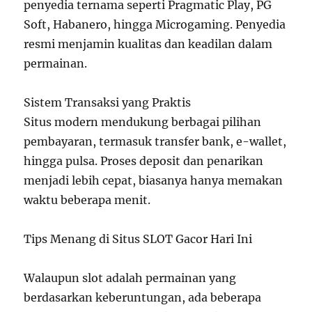
penyedia ternama seperti Pragmatic Play, PG
Soft, Habanero, hingga Microgaming. Penyedia
resmi menjamin kualitas dan keadilan dalam
permainan.
Sistem Transaksi yang Praktis
Situs modern mendukung berbagai pilihan
pembayaran, termasuk transfer bank, e-wallet,
hingga pulsa. Proses deposit dan penarikan
menjadi lebih cepat, biasanya hanya memakan
waktu beberapa menit.
Tips Menang di Situs SLOT Gacor Hari Ini
Walaupun slot adalah permainan yang
berdasarkan keberuntungan, ada beberapa