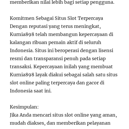
memberikan nilai lebih bagi setiap pengguna.
Komitmen Sebagai Situs Slot Terpercaya
Dengan reputasi yang terus meningkat,
Kurnia898 telah membangun kepercayaan di
kalangan ribuan pemain aktif di seluruh
Indonesia. Situs ini beroperasi dengan lisensi
resmi dan transparansi penuh pada setiap
transaksi. Kepercayaan inilah yang membuat
Kurnia898 layak diakui sebagai salah satu situs
slot online paling terpercaya dan gacor di
Indonesia saat ini.
Kesimpulan:
Jika Anda mencari situs slot online yang aman,
mudah diakses, dan memberikan pelayanan