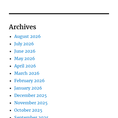
Archives
August 2026
July 2026
June 2026
May 2026
April 2026
March 2026
February 2026
January 2026
December 2025
November 2025
October 2025
September 2025