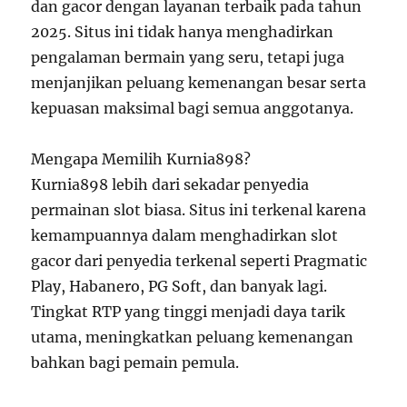
dan gacor dengan layanan terbaik pada tahun
2025. Situs ini tidak hanya menghadirkan
pengalaman bermain yang seru, tetapi juga
menjanjikan peluang kemenangan besar serta
kepuasan maksimal bagi semua anggotanya.
Mengapa Memilih Kurnia898?
Kurnia898 lebih dari sekadar penyedia
permainan slot biasa. Situs ini terkenal karena
kemampuannya dalam menghadirkan slot
gacor dari penyedia terkenal seperti Pragmatic
Play, Habanero, PG Soft, dan banyak lagi.
Tingkat RTP yang tinggi menjadi daya tarik
utama, meningkatkan peluang kemenangan
bahkan bagi pemain pemula.