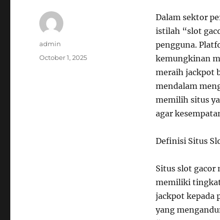
Dalam sektor pe
istilah “slot ga
Author
admin
pengguna. Platf
Posted
October 1, 2025
kemungkinan me
on
meraih jackpot 
mendalam mengen
memilih situs ya
agar kesempata
Definisi Situs Sl
Situs slot gacor
memiliki tingka
jackpot kepada p
yang mengandun