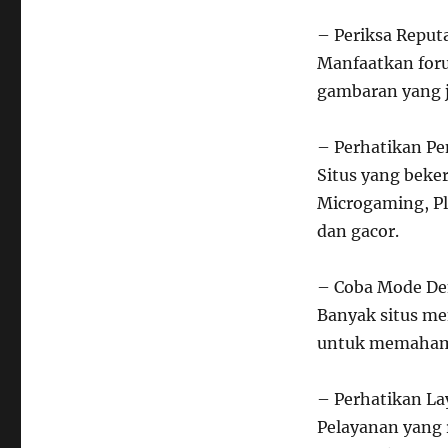
– Periksa Reput
Manfaatkan foru
gambaran yang j
– Perhatikan P
Situs yang beke
Microgaming, Pla
dan gacor.
– Coba Mode De
Banyak situs m
untuk memahami 
– Perhatikan L
Pelayanan yang 