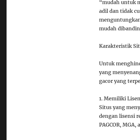
“mudah untuk m
adil dan tidak c
menguntungkan 
mudah dibanding
Karakteristik Si
Untuk menghind
yang menyenangk
gacor yang terpe
1. Memiliki Lise
Situs yang meny
dengan lisensi r
PAGCOR, MGA, at