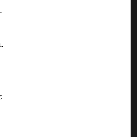
.
f.
g