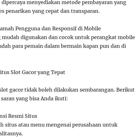
at dipercaya menyediakan metode pembayaran yang
es penarikan yang cepat dan transparan.
Ramah Pengguna dan Responsif di Mobile
 mudah digunakan dan cocok untuk perangkat mobile
ah para pemain dalam bermain kapan pun dan di
itus Slot Gacor yang Tepat
slot gacor tidak boleh dilakukan sembarangan. Berikut
saran yang bisa Anda ikuti:
ensi Resmi Situs
ah situs atau menu mengenai perusahaan untuk
litasnya.