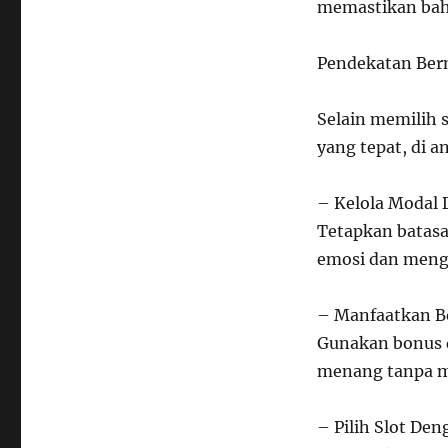
memastikan bahw
Pendekatan Ber
Selain memilih s
yang tepat, di a
– Kelola Modal 
Tetapkan batasa
emosi dan menga
– Manfaatkan B
Gunakan bonus d
menang tanpa m
– Pilih Slot De