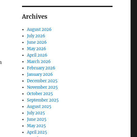
Archives
August 2026
July 2026
June 2026
May 2026
April 2026
n
March 2026
February 2026
January 2026
December 2025
November 2025
October 2025
September 2025
August 2025
July 2025
June 2025
May 2025
April 2025