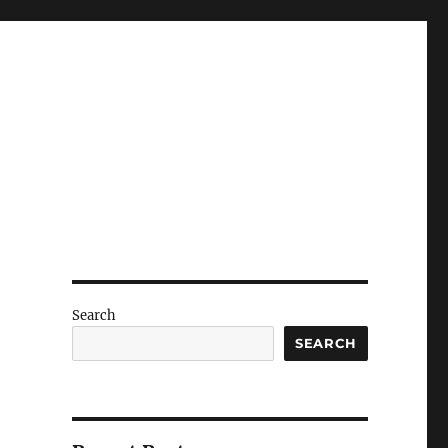
Search
SEARCH