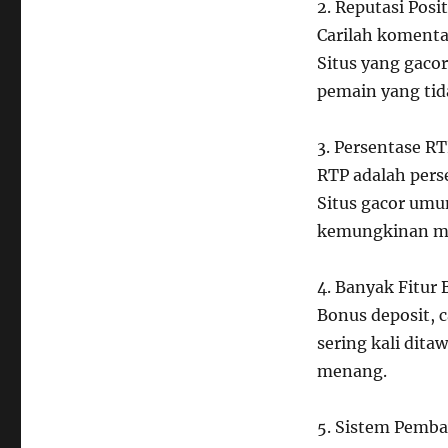
2. Reputasi Posi
Carilah komentar
Situs yang gac
pemain yang tid
3. Persentase RT
RTP adalah per
Situs gacor um
kemungkinan me
4. Banyak Fitur
Bonus deposit, c
sering kali dit
menang.
5. Sistem Pemb