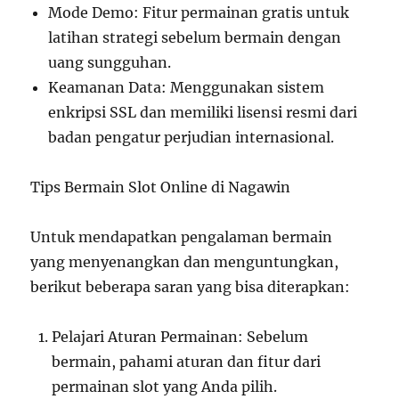
Mode Demo: Fitur permainan gratis untuk
latihan strategi sebelum bermain dengan
uang sungguhan.
Keamanan Data: Menggunakan sistem
enkripsi SSL dan memiliki lisensi resmi dari
badan pengatur perjudian internasional.
Tips Bermain Slot Online di Nagawin
Untuk mendapatkan pengalaman bermain
yang menyenangkan dan menguntungkan,
berikut beberapa saran yang bisa diterapkan:
Pelajari Aturan Permainan: Sebelum
bermain, pahami aturan dan fitur dari
permainan slot yang Anda pilih.