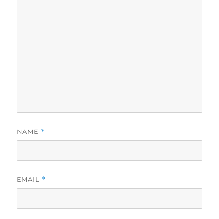
NAME
*
EMAIL
*