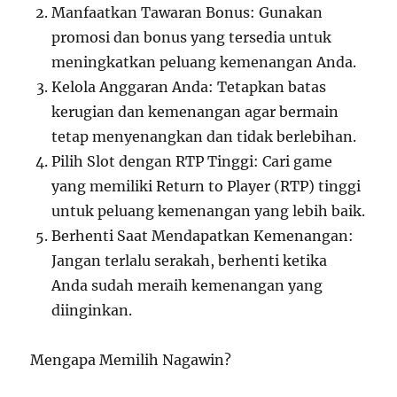
Manfaatkan Tawaran Bonus: Gunakan
promosi dan bonus yang tersedia untuk
meningkatkan peluang kemenangan Anda.
Kelola Anggaran Anda: Tetapkan batas
kerugian dan kemenangan agar bermain
tetap menyenangkan dan tidak berlebihan.
Pilih Slot dengan RTP Tinggi: Cari game
yang memiliki Return to Player (RTP) tinggi
untuk peluang kemenangan yang lebih baik.
Berhenti Saat Mendapatkan Kemenangan:
Jangan terlalu serakah, berhenti ketika
Anda sudah meraih kemenangan yang
diinginkan.
Mengapa Memilih Nagawin?