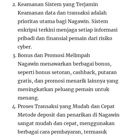
Keamanan Sistem yang Terjamin
Keamanan data dan transaksi adalah
prioritas utama bagi Nagawin. Sistem
enkripsi terkini menjaga setiap informasi
pribadi dan finansial pemain dari risiko
cyber.
Bonus dan Promosi Melimpah
Nagawin menawarkan berbagai bonus,
seperti bonus setoran, cashback, putaran
gratis, dan promosi menarik lainnya yang
meningkatkan peluang pemain untuk
menang.
Proses Transaksi yang Mudah dan Cepat
Metode deposit dan penarikan di Nagawin
sangat mudah dan cepat, menggunakan
berbagai cara pembayaran, termasuk