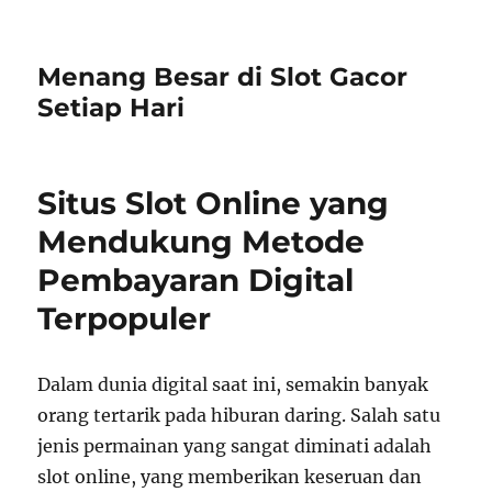
Menang Besar di Slot Gacor
Setiap Hari
Situs Slot Online yang
Mendukung Metode
Pembayaran Digital
Terpopuler
Dalam dunia digital saat ini, semakin banyak
orang tertarik pada hiburan daring. Salah satu
jenis permainan yang sangat diminati adalah
slot online, yang memberikan keseruan dan