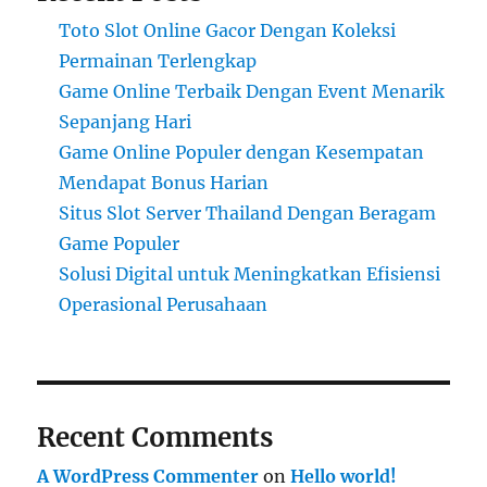
Toto Slot Online Gacor Dengan Koleksi
Permainan Terlengkap
Game Online Terbaik Dengan Event Menarik
Sepanjang Hari
Game Online Populer dengan Kesempatan
Mendapat Bonus Harian
Situs Slot Server Thailand Dengan Beragam
Game Populer
Solusi Digital untuk Meningkatkan Efisiensi
Operasional Perusahaan
Recent Comments
A WordPress Commenter
on
Hello world!