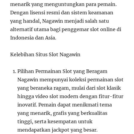
menarik yang menguntungkan para pemain.
Dengan lisensi resmi dan sistem keamanan
yang handal, Nagawin menjadi salah satu
alternatif utama bagi penggemar slot online di
Indonesia dan Asia.
Kelebihan Situs Slot Nagawin
Pilihan Permainan Slot yang Beragam
Nagawin mempunyai koleksi permainan slot
yang beraneka ragam, mulai dari slot klasik
hingga video slot modern dengan fitur-fitur
inovatif. Pemain dapat menikmati tema
yang menarik, grafis yang berkualitas
tinggi, serta kesempatan untuk
mendapatkan jackpot yang besar.