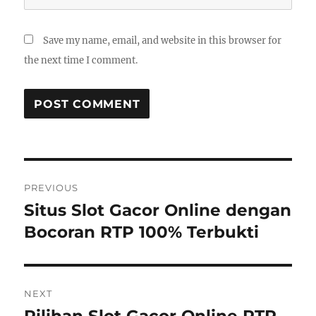
Save my name, email, and website in this browser for
the next time I comment.
Post
PREVIOUS
navigation
Situs Slot Gacor Online dengan
Previous
post:
Bocoran RTP 100% Terbukti
NEXT
Next