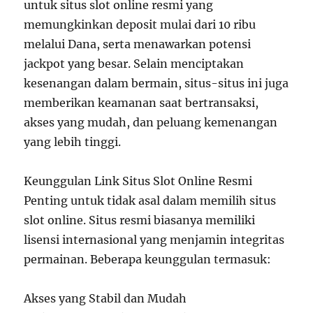
untuk situs slot online resmi yang
memungkinkan deposit mulai dari 10 ribu
melalui Dana, serta menawarkan potensi
jackpot yang besar. Selain menciptakan
kesenangan dalam bermain, situs-situs ini juga
memberikan keamanan saat bertransaksi,
akses yang mudah, dan peluang kemenangan
yang lebih tinggi.
Keunggulan Link Situs Slot Online Resmi
Penting untuk tidak asal dalam memilih situs
slot online. Situs resmi biasanya memiliki
lisensi internasional yang menjamin integritas
permainan. Beberapa keunggulan termasuk:
Akses yang Stabil dan Mudah