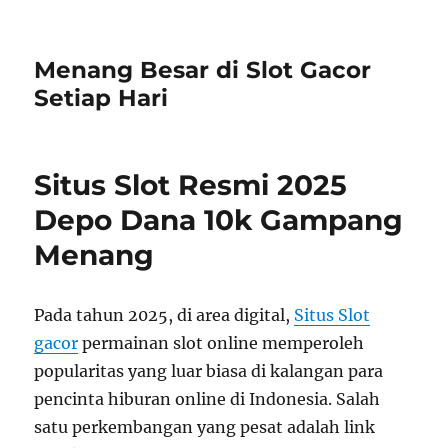
Menang Besar di Slot Gacor
Setiap Hari
Situs Slot Resmi 2025
Depo Dana 10k Gampang
Menang
Pada tahun 2025, di area digital,
Situs Slot
gacor
permainan slot online memperoleh
popularitas yang luar biasa di kalangan para
pencinta hiburan online di Indonesia. Salah
satu perkembangan yang pesat adalah link