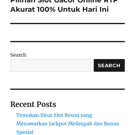
Pilihan Slot Gacor Online RTP
post:
Akurat 100% Untuk Hari Ini
Search
SEARCH
Recent Posts
Temukan Situs Slot Resmi yang
Menawarkan Jackpot Melimpah dan Bonus
Spesial