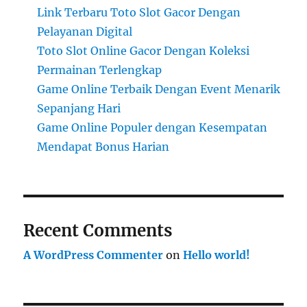
Link Terbaru Toto Slot Gacor Dengan
Pelayanan Digital
Toto Slot Online Gacor Dengan Koleksi
Permainan Terlengkap
Game Online Terbaik Dengan Event Menarik
Sepanjang Hari
Game Online Populer dengan Kesempatan
Mendapat Bonus Harian
Recent Comments
A WordPress Commenter
on
Hello world!