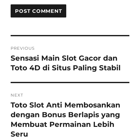
Post
PREVIOUS
navigation
Sensasi Main Slot Gacor dan
Previous
post:
Toto 4D di Situs Paling Stabil
NEXT
Toto Slot Anti Membosankan
Next
post:
dengan Bonus Berlapis yang
Membuat Permainan Lebih
Seru