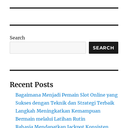
Search
SEARCH
Recent Posts
Bagaimana Menjadi Pemain Slot Online yang
Sukses dengan Teknik dan Strategi Terbaik
Langkah Meningkatkan Kemampuan
Bermain melalui Latihan Rutin
Rahasia Mendapatkan Jackpot Konsisten