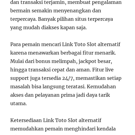
dan transaksi terjamin, membuat pengalaman
bermain semakin menyenangkan dan
terpercaya. Banyak pilihan situs terpercaya
yang mudah diakses kapan saja.
Para pemain mencari Link Toto Slot alternatif
karena menawarkan berbagai fitur menarik.
Mulai dari bonus melimpah, jackpot besar,
hingga transaksi cepat dan aman. Fitur live
support juga tersedia 24/7, memastikan setiap
masalah bisa langsung teratasi. Kemudahan
akses dan pelayanan prima jadi daya tarik
utama.
Ketersediaan Link Toto Slot alternatif
memudahkan pemain menghindari kendala