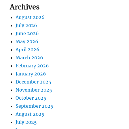
Archives
August 2026
July 2026
June 2026
May 2026
April 2026
March 2026
February 2026
January 2026
December 2025
November 2025
October 2025
September 2025
August 2025
July 2025