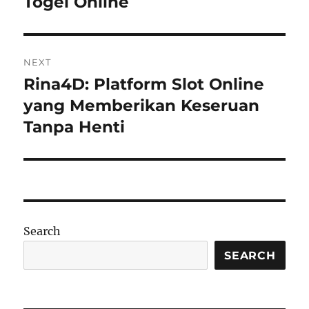
Togel Online
NEXT
Rina4D: Platform Slot Online
Next
post:
yang Memberikan Keseruan
Tanpa Henti
Search
SEARCH