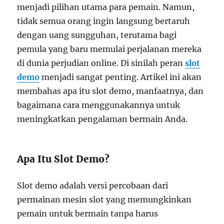
menjadi pilihan utama para pemain. Namun,
tidak semua orang ingin langsung bertaruh
dengan uang sungguhan, terutama bagi
pemula yang baru memulai perjalanan mereka
di dunia perjudian online. Di sinilah peran
slot
demo
menjadi sangat penting. Artikel ini akan
membahas apa itu slot demo, manfaatnya, dan
bagaimana cara menggunakannya untuk
meningkatkan pengalaman bermain Anda.
Apa Itu Slot Demo?
Slot demo adalah versi percobaan dari
permainan mesin slot yang memungkinkan
pemain untuk bermain tanpa harus