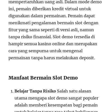
mempertaruhkan uang asli. Dalam mode demo
ini, pemain diberikan kredit virtual untuk
digunakan dalam permainan. Pemain dapat
menikmati pengalaman bermain slot dengan
fitur yang sama seperti di versi asli, namun
tanpa risiko finansial. Slot demo tersedia di
hampir semua kasino online dan merupakan
cara yang sempurna untuk mengenal
permainan tanpa harus melakukan deposit.
Manfaat Bermain Slot Demo
Belajar Tanpa Risiko
Salah satu alasan
utama mengapa slot demo sangat populer
adalah memberi kesempatan bagi pemain