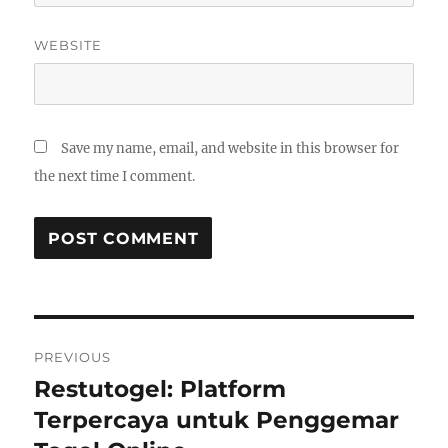
WEBSITE
Save my name, email, and website in this browser for
the next time I comment.
Post
PREVIOUS
navigation
Restutogel: Platform
Previous
post:
Terpercaya untuk Penggemar