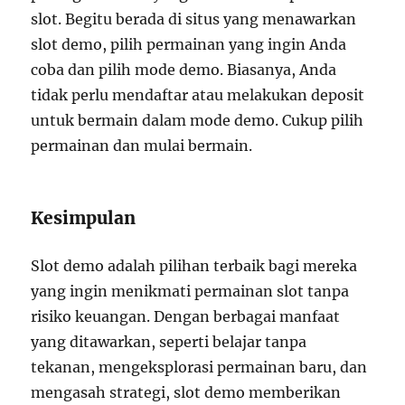
slot. Begitu berada di situs yang menawarkan
slot demo, pilih permainan yang ingin Anda
coba dan pilih mode demo. Biasanya, Anda
tidak perlu mendaftar atau melakukan deposit
untuk bermain dalam mode demo. Cukup pilih
permainan dan mulai bermain.
Kesimpulan
Slot demo adalah pilihan terbaik bagi mereka
yang ingin menikmati permainan slot tanpa
risiko keuangan. Dengan berbagai manfaat
yang ditawarkan, seperti belajar tanpa
tekanan, mengeksplorasi permainan baru, dan
mengasah strategi, slot demo memberikan