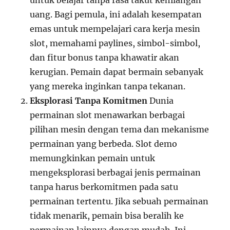
untuk belajar tanpa rasa takut kehilangan
uang. Bagi pemula, ini adalah kesempatan
emas untuk mempelajari cara kerja mesin
slot, memahami paylines, simbol-simbol,
dan fitur bonus tanpa khawatir akan
kerugian. Pemain dapat bermain sebanyak
yang mereka inginkan tanpa tekanan.
Eksplorasi Tanpa Komitmen
Dunia
permainan slot menawarkan berbagai
pilihan mesin dengan tema dan mekanisme
permainan yang berbeda. Slot demo
memungkinkan pemain untuk
mengeksplorasi berbagai jenis permainan
tanpa harus berkomitmen pada satu
permainan tertentu. Jika sebuah permainan
tidak menarik, pemain bisa beralih ke