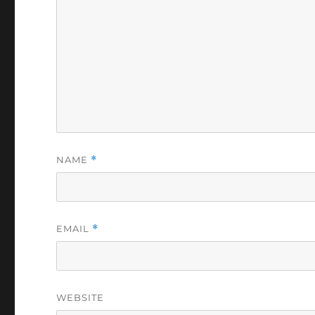
NAME
*
EMAIL
*
WEBSITE