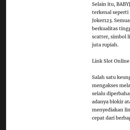
Selain itu, BABY
terkenal sepert
Joker123. Semua
berkualitas ting
scatter, simbol 
juta rupiah.
Link Slot Online
Salah satu keu
mengakses melalu
selalu diperbaha
adanya blokir a
menyediakan lin
cepat dari berba