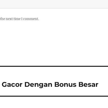
 the next time I comment.
ot Gacor Dengan Bonus Besar