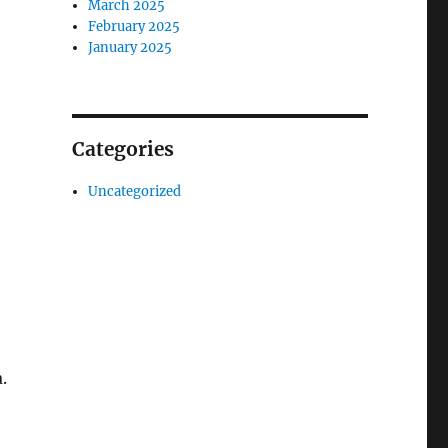
March 2025
February 2025
January 2025
Categories
Uncategorized
.