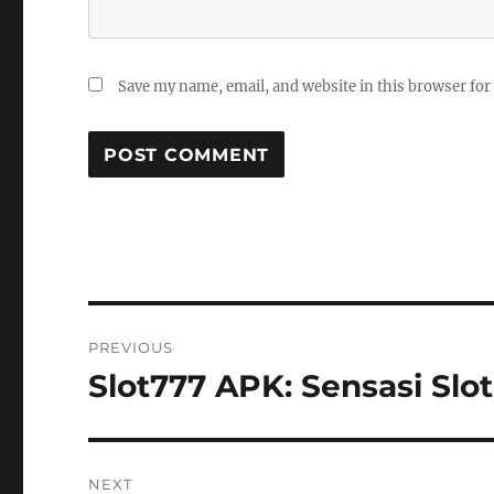
Save my name, email, and website in this browser for
Post
PREVIOUS
navigation
Slot777 APK: Sensasi Sl
Previous
post:
NEXT