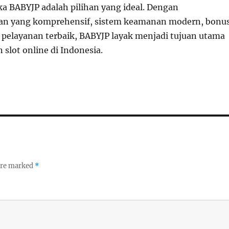
a BABYJP adalah pilihan yang ideal. Dengan
nan yang komprehensif, sistem keamanan modern, bonu
 pelayanan terbaik, BABYJP layak menjadi tujuan utama
 slot online di Indonesia.
 are marked
*