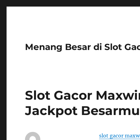
Menang Besar di Slot Gac
Slot Gacor Maxwin
Jackpot Besarmu
slot gacor maxw