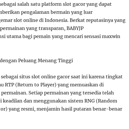
ebagai salah satu platform slot gacor yang dapat
mberikan pengalaman bermain yang luar
emar slot online di Indonesia. Berkat reputasinya yang
 permainan yang transparan, BABYJP
nsi utama bagi pemain yang mencari sensasi maxwin
r dengan Peluang Menang Tinggi
sebagai situs slot online gacor saat ini karena tingkat
u RTP (Return to Player) yang memuaskan di
permainan. Setiap permainan yang tersedia telah
asi keadilan dan menggunakan sistem RNG (Random
r) yang resmi, menjamin hasil putaran benar-benar