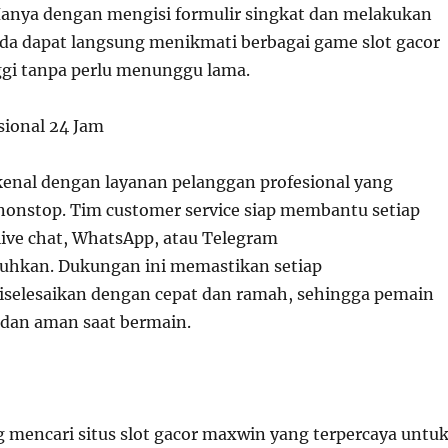
Hanya dengan mengisi formulir singkat dan melakukan
nda dapat langsung menikmati berbagai game slot gacor
gi tanpa perlu menunggu lama.
sional 24 Jam
kenal dengan layanan pelanggan profesional yang
 nonstop. Tim customer service siap membantu setiap
live chat, WhatsApp, atau Telegram
tuhkan. Dukungan ini memastikan setiap
iselesaikan dengan cepat dan ramah, sehingga pemain
dan aman saat bermain.
g mencari situs slot gacor maxwin yang terpercaya untu