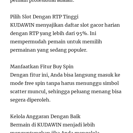
pemain profesional adalah:
Pilih Slot Dengan RTP Tinggi
KUDAWIN menyajikan daftar slot gacor harian
dengan RTP yang lebih dari 95%. Ini
mempermudah pemain untuk memilih
permainan yang sedang populer.
Manfaatkan Fitur Buy Spin
Dengan fitur ini, Anda bisa langsung masuk ke
mode free spin tanpa harus menunggu simbol
scatter muncul, sehingga peluang menang bisa
segera diperoleh.
Kelola Anggaran Dengan Baik
Bermain di KUDAWIN menjadi lebih