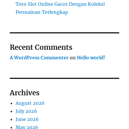
Toto Slot Online Gacor Dengan Koleksi
Permainan Terlengkap
Recent Comments
A WordPress Commenter
on
Hello world!
Archives
August 2026
July 2026
June 2026
May 2026