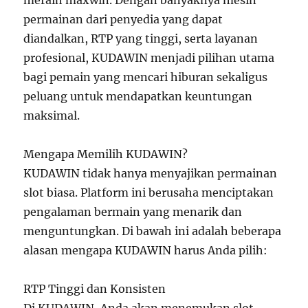
meraih maxwin. Dengan banyaknya mesin
permainan dari penyedia yang dapat
diandalkan, RTP yang tinggi, serta layanan
profesional, KUDAWIN menjadi pilihan utama
bagi pemain yang mencari hiburan sekaligus
peluang untuk mendapatkan keuntungan
maksimal.
Mengapa Memilih KUDAWIN?
KUDAWIN tidak hanya menyajikan permainan
slot biasa. Platform ini berusaha menciptakan
pengalaman bermain yang menarik dan
menguntungkan. Di bawah ini adalah beberapa
alasan mengapa KUDAWIN harus Anda pilih:
RTP Tinggi dan Konsisten