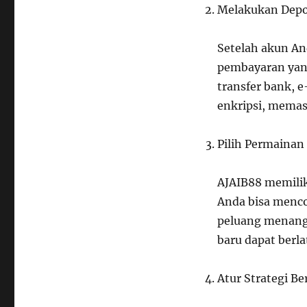
Melakukan Depo
Setelah akun An
pembayaran yang
transfer bank, e
enkripsi, mema
Pilih Permainan 
AJAIB88 memiliki
Anda bisa menc
peluang menang.
baru dapat berla
Atur Strategi B