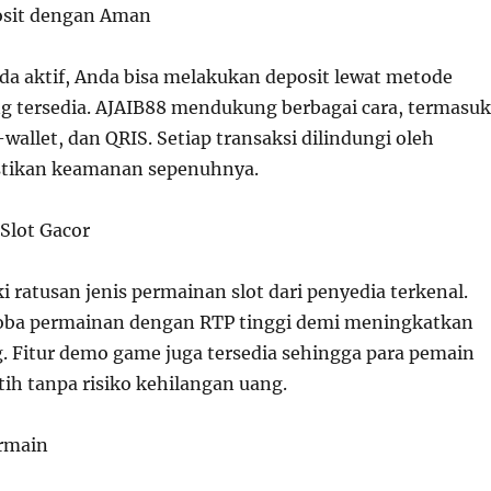
sit dengan Aman
da aktif, Anda bisa melakukan deposit lewat metode
 tersedia. AJAIB88 mendukung berbagai cara, termasuk
-wallet, dan QRIS. Setiap transaksi dilindungi oleh
stikan keamanan sepenuhnya.
Slot Gacor
 ratusan jenis permainan slot dari penyedia terkenal.
oba permainan dengan RTP tinggi demi meningkatkan
 Fitur demo game juga tersedia sehingga para pemain
tih tanpa risiko kehilangan uang.
ermain