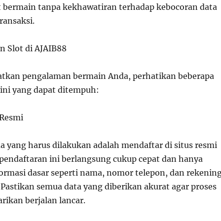
 bermain tanpa kekhawatiran terhadap kebocoran data
ransaksi.
 Slot di AJAIB88
tkan pengalaman bermain Anda, perhatikan beberapa
 ini yang dapat ditempuh:
 Resmi
 yang harus dilakukan adalah mendaftar di situs resmi
 pendaftaran ini berlangsung cukup cepat dan hanya
rmasi dasar seperti nama, nomor telepon, dan rekenin
 Pastikan semua data yang diberikan akurat agar proses
rikan berjalan lancar.