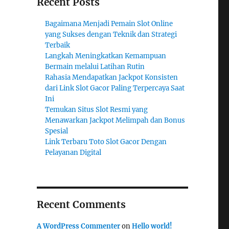
Recent Posts
Bagaimana Menjadi Pemain Slot Online
yang Sukses dengan Teknik dan Strategi
Terbaik
Langkah Meningkatkan Kemampuan
Bermain melalui Latihan Rutin
Rahasia Mendapatkan Jackpot Konsisten
dari Link Slot Gacor Paling Terpercaya Saat
Ini
Temukan Situs Slot Resmi yang
Menawarkan Jackpot Melimpah dan Bonus
Spesial
Link Terbaru Toto Slot Gacor Dengan
Pelayanan Digital
Recent Comments
A WordPress Commenter
on
Hello world!