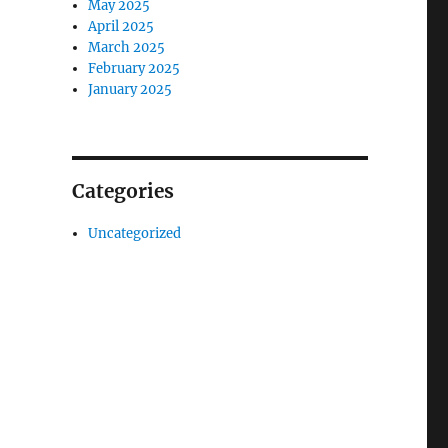
May 2025
April 2025
March 2025
February 2025
January 2025
Categories
Uncategorized