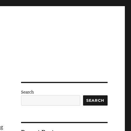
Search
SEARCH
ng