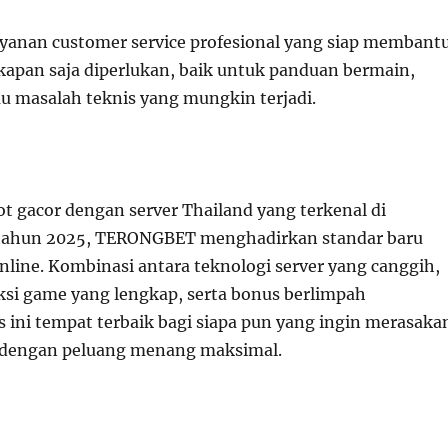
 layanan customer service profesional yang siap membant
kapan saja diperlukan, baik untuk panduan bermain,
au masalah teknis yang mungkin terjadi.
ot gacor dengan server Thailand yang terkenal di
 tahun 2025, TERONGBET menghadirkan standar baru
nline. Kombinasi antara teknologi server yang canggih,
eksi game yang lengkap, serta bonus berlimpah
s ini tempat terbaik bagi siapa pun yang ingin merasaka
n dengan peluang menang maksimal.