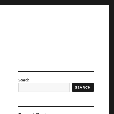
Search
SEARCH
i