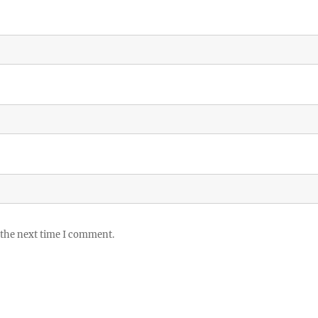
 the next time I comment.