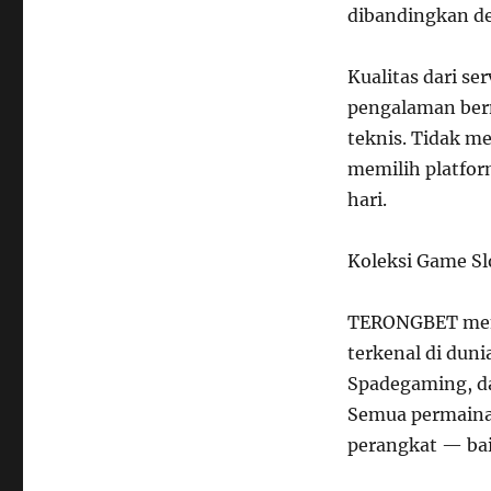
dibandingkan den
Kualitas dari 
pengalaman berm
teknis. Tidak m
memilih platfor
hari.
Koleksi Game Sl
TERONGBET mena
terkenal di duni
Spadegaming, d
Semua permaina
perangkat — bai