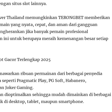
gan situs slot lainnya.
server Thailand memungkinkan TERONGBET memberikan
ain yang nyata, cepat, dan aman dari gangguan
engherankan jika banyak pemain profesional
m ini untuk berupaya meraih kemenangan besar setiap
ot Gacor Terlengkap 2025
warkan ribuan permainan dari berbagai penyedia
a seperti Pragmatic Play, PG Soft, Habanero,
an Joker Gaming.
n dioptimalkan sehingga mudah dimainkan di berbagai
k di desktop, tablet, maupun smartphone.