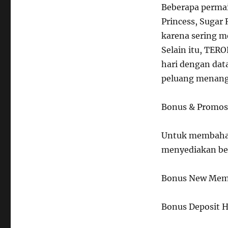
Beberapa permai
Princess, Sugar
karena sering m
Selain itu, TERO
hari dengan dat
peluang menang 
Bonus & Promos
Untuk membaha
menyediakan ber
Bonus New Memb
Bonus Deposit H