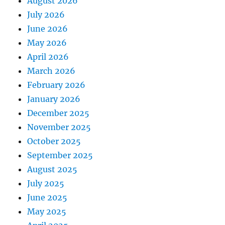
August 2026
July 2026
June 2026
May 2026
April 2026
March 2026
February 2026
January 2026
December 2025
November 2025
October 2025
September 2025
August 2025
July 2025
June 2025
May 2025