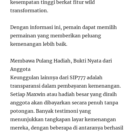
kesempatan tinggi berkat fitur wild
transformation.
Dengan informasi ini, pemain dapat memilih
permainan yang memberikan peluang
kemenangan lebih baik.
Membawa Pulang Hadiah, Bukti Nyata dari
Anggota
Keunggulan lainnya dari SIP777 adalah
transparansi dalam pembayaran kemenangan.
Setiap Maxwin atau hadiah besar yang diraih
anggota akan dibayarkan secara penuh tanpa
potongan. Banyak testimoni yang
menunjukkan tangkapan layar kemenangan
mereka, dengan beberapa di antaranya berhasil