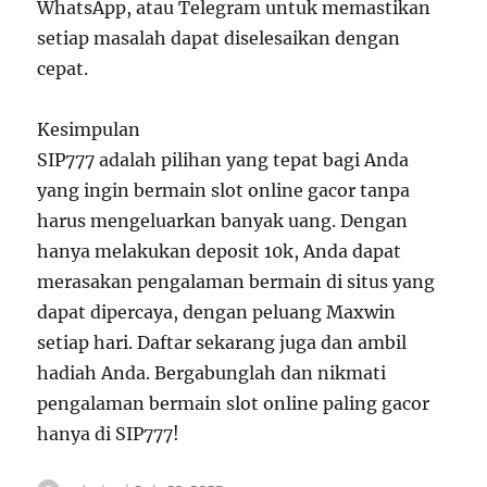
WhatsApp, atau Telegram untuk memastikan
setiap masalah dapat diselesaikan dengan
cepat.
Kesimpulan
SIP777 adalah pilihan yang tepat bagi Anda
yang ingin bermain slot online gacor tanpa
harus mengeluarkan banyak uang. Dengan
hanya melakukan deposit 10k, Anda dapat
merasakan pengalaman bermain di situs yang
dapat dipercaya, dengan peluang Maxwin
setiap hari. Daftar sekarang juga dan ambil
hadiah Anda. Bergabunglah dan nikmati
pengalaman bermain slot online paling gacor
hanya di SIP777!