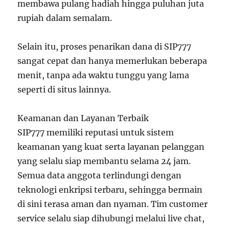
membawa pulang hadiah hingga puluhan juta
rupiah dalam semalam.
Selain itu, proses penarikan dana di SIP777
sangat cepat dan hanya memerlukan beberapa
menit, tanpa ada waktu tunggu yang lama
seperti di situs lainnya.
Keamanan dan Layanan Terbaik
SIP777 memiliki reputasi untuk sistem
keamanan yang kuat serta layanan pelanggan
yang selalu siap membantu selama 24 jam.
Semua data anggota terlindungi dengan
teknologi enkripsi terbaru, sehingga bermain
di sini terasa aman dan nyaman. Tim customer
service selalu siap dihubungi melalui live chat,