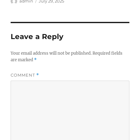
Author
Posted
admin
July 29, 2025
on
Leave a Reply
Your email address will not be published.
Required fields
are marked
*
COMMENT
*