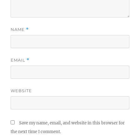
NAME
*
EMAIL
*
WEBSITE
Save my name, email, and website in this browser for
the next time I comment.