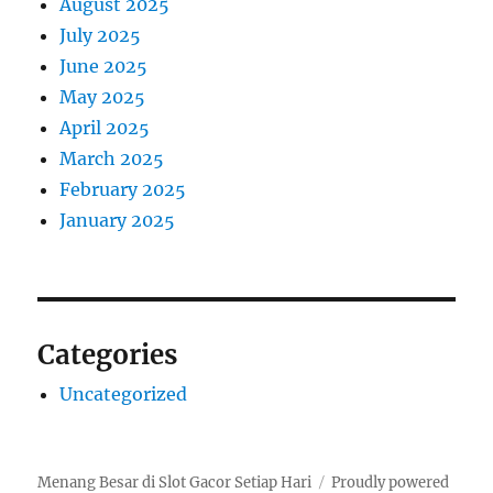
August 2025
July 2025
June 2025
May 2025
April 2025
March 2025
February 2025
January 2025
Categories
Uncategorized
Menang Besar di Slot Gacor Setiap Hari
Proudly powered