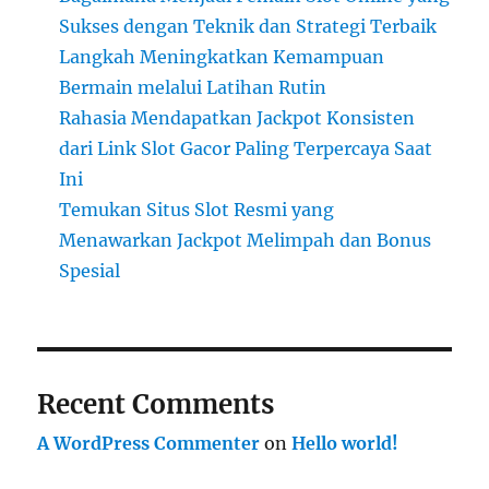
Sukses dengan Teknik dan Strategi Terbaik
Langkah Meningkatkan Kemampuan
Bermain melalui Latihan Rutin
Rahasia Mendapatkan Jackpot Konsisten
dari Link Slot Gacor Paling Terpercaya Saat
Ini
Temukan Situs Slot Resmi yang
Menawarkan Jackpot Melimpah dan Bonus
Spesial
Recent Comments
A WordPress Commenter
on
Hello world!