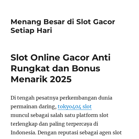
Menang Besar di Slot Gacor
Setiap Hari
Slot Online Gacor Anti
Rungkat dan Bonus
Menarik 2025
Di tengah pesatnya perkembangan dunia
permainan daring,
tokyo404 slot
muncul sebagai salah satu platform slot
terlengkap dan paling terpercaya di
Indonesia. Dengan reputasi sebagai agen slot