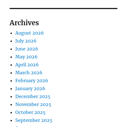
Archives
August 2026
July 2026
June 2026
May 2026
April 2026
March 2026
February 2026
January 2026
December 2025
November 2025
October 2025
September 2025