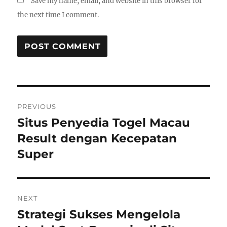
Save my name, email, and website in this browser for
the next time I comment.
Post
PREVIOUS
navigation
Situs Penyedia Togel Macau
Previous
post:
Result dengan Kecepatan
Super
NEXT
Strategi Sukses Mengelola
Next