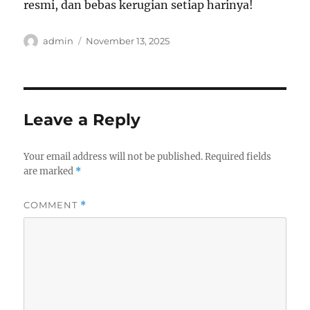
resmi, dan bebas kerugian setiap harinya!
Author
Posted
admin
November 13, 2025
on
Leave a Reply
Your email address will not be published.
Required fields
are marked
*
COMMENT
*