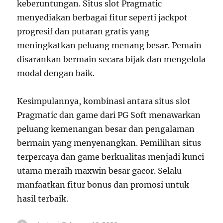
keberuntungan. Situs slot Pragmatic
menyediakan berbagai fitur seperti jackpot
progresif dan putaran gratis yang
meningkatkan peluang menang besar. Pemain
disarankan bermain secara bijak dan mengelola
modal dengan baik.
Kesimpulannya, kombinasi antara situs slot
Pragmatic dan game dari PG Soft menawarkan
peluang kemenangan besar dan pengalaman
bermain yang menyenangkan. Pemilihan situs
terpercaya dan game berkualitas menjadi kunci
utama meraih maxwin besar gacor. Selalu
manfaatkan fitur bonus dan promosi untuk
hasil terbaik.