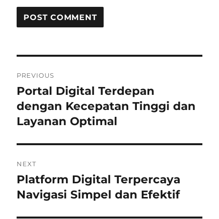
Post
PREVIOUS
navigation
Portal Digital Terdepan
Previous
post:
dengan Kecepatan Tinggi dan
Layanan Optimal
NEXT
Platform Digital Terpercaya
Next
post:
Navigasi Simpel dan Efektif