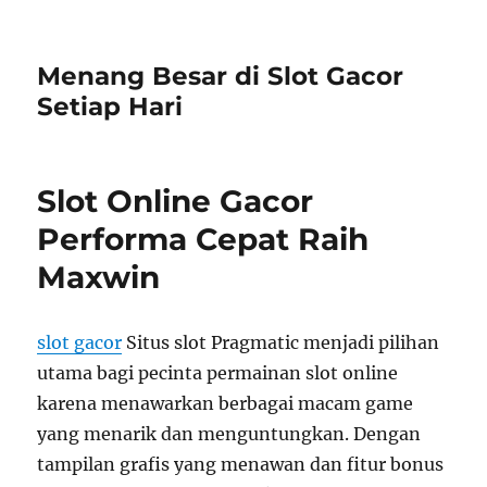
Menang Besar di Slot Gacor
Setiap Hari
Slot Online Gacor
Performa Cepat Raih
Maxwin
slot gacor
Situs slot Pragmatic menjadi pilihan
utama bagi pecinta permainan slot online
karena menawarkan berbagai macam game
yang menarik dan menguntungkan. Dengan
tampilan grafis yang menawan dan fitur bonus