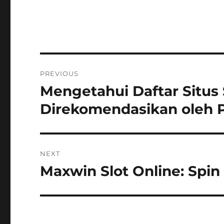
Post
PREVIOUS
navigation
Mengetahui Daftar Situs 
Previous
post:
Direkomendasikan oleh
NEXT
Maxwin Slot Online: Spi
Next
post: