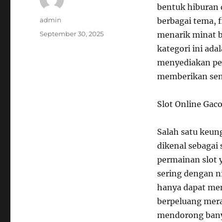
bentuk hiburan 
Author
admin
berbagai tema, 
Posted
September 30, 2025
menarik minat b
on
kategori ini ada
menyediakan pe
memberikan sens
Slot Online Gac
Salah satu keu
dikenal sebagai 
permainan slot 
sering dengan ni
hanya dapat meni
berpeluang mera
mendorong bany