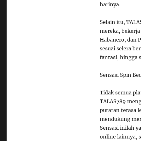
harinya.
Selain itu, TAL
mereka, bekerja
Habanero, dan P
sesuai selera be
fantasi, hingga
Sensasi Spin Be
Tidak semua pl
TALAS789 mengg
putaran terasa le
mendukung menc
Sensasi inilah 
online lainnya,