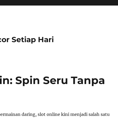
or Setiap Hari
in: Spin Seru Tanpa
ermainan daring, slot online kini menjadi salah satu