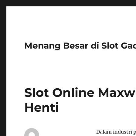
Menang Besar di Slot Gac
Slot Online Maxw
Henti
Dalam industri p