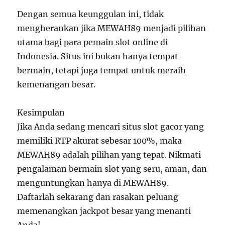
Dengan semua keunggulan ini, tidak
mengherankan jika MEWAH89 menjadi pilihan
utama bagi para pemain slot online di
Indonesia. Situs ini bukan hanya tempat
bermain, tetapi juga tempat untuk meraih
kemenangan besar.
Kesimpulan
Jika Anda sedang mencari situs slot gacor yang
memiliki RTP akurat sebesar 100%, maka
MEWAH89 adalah pilihan yang tepat. Nikmati
pengalaman bermain slot yang seru, aman, dan
menguntungkan hanya di MEWAH89.
Daftarlah sekarang dan rasakan peluang
memenangkan jackpot besar yang menanti