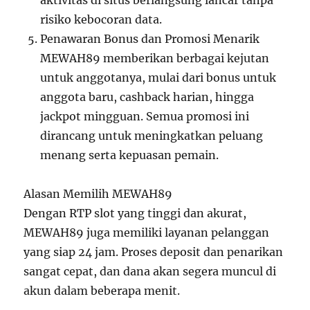
aktivitas di situs berlangsung lancar tanpa
risiko kebocoran data.
Penawaran Bonus dan Promosi Menarik
MEWAH89 memberikan berbagai kejutan
untuk anggotanya, mulai dari bonus untuk
anggota baru, cashback harian, hingga
jackpot mingguan. Semua promosi ini
dirancang untuk meningkatkan peluang
menang serta kepuasan pemain.
Alasan Memilih MEWAH89
Dengan RTP slot yang tinggi dan akurat,
MEWAH89 juga memiliki layanan pelanggan
yang siap 24 jam. Proses deposit dan penarikan
sangat cepat, dan dana akan segera muncul di
akun dalam beberapa menit.