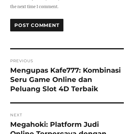
the next time I comment.
Post
PREVIOUS
navigation
Mengupas Kafe777: Kombinasi
Previous
post:
Seru Game Online dan
Peluang Slot 4D Terbaik
NEXT
Megahoki: Platform Judi
Next
post:
Online Terpercaya dengan