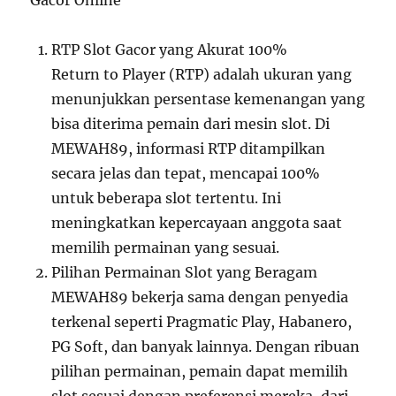
Gacor Online
RTP Slot Gacor yang Akurat 100%
Return to Player (RTP) adalah ukuran yang
menunjukkan persentase kemenangan yang
bisa diterima pemain dari mesin slot. Di
MEWAH89, informasi RTP ditampilkan
secara jelas dan tepat, mencapai 100%
untuk beberapa slot tertentu. Ini
meningkatkan kepercayaan anggota saat
memilih permainan yang sesuai.
Pilihan Permainan Slot yang Beragam
MEWAH89 bekerja sama dengan penyedia
terkenal seperti Pragmatic Play, Habanero,
PG Soft, dan banyak lainnya. Dengan ribuan
pilihan permainan, pemain dapat memilih