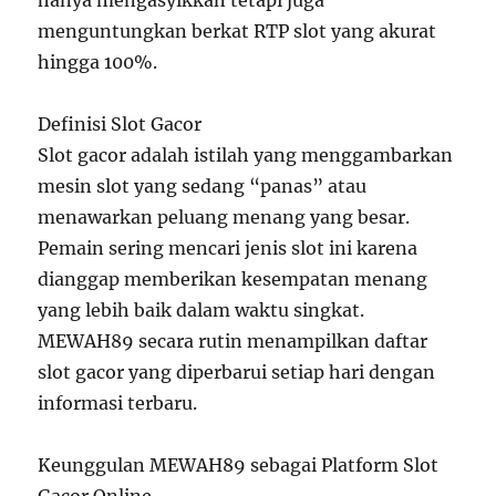
hanya mengasyikkan tetapi juga
menguntungkan berkat RTP slot yang akurat
hingga 100%.
Definisi Slot Gacor
Slot gacor adalah istilah yang menggambarkan
mesin slot yang sedang “panas” atau
menawarkan peluang menang yang besar.
Pemain sering mencari jenis slot ini karena
dianggap memberikan kesempatan menang
yang lebih baik dalam waktu singkat.
MEWAH89 secara rutin menampilkan daftar
slot gacor yang diperbarui setiap hari dengan
informasi terbaru.
Keunggulan MEWAH89 sebagai Platform Slot