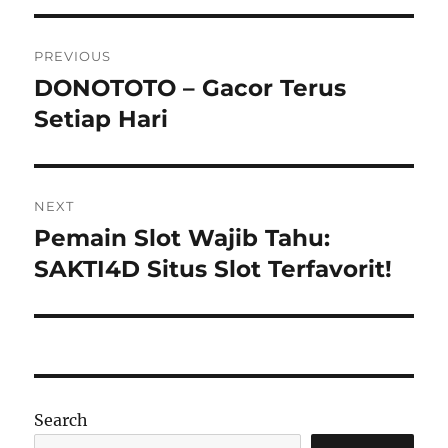
Post
PREVIOUS
navigation
DONOTOTO – Gacor Terus
Previous
post:
Setiap Hari
NEXT
Pemain Slot Wajib Tahu:
Next
post:
SAKTI4D Situs Slot Terfavorit!
Search