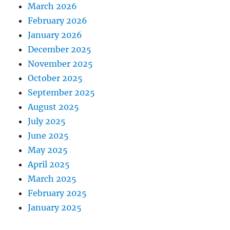
March 2026
February 2026
January 2026
December 2025
November 2025
October 2025
September 2025
August 2025
July 2025
June 2025
May 2025
April 2025
March 2025
February 2025
January 2025