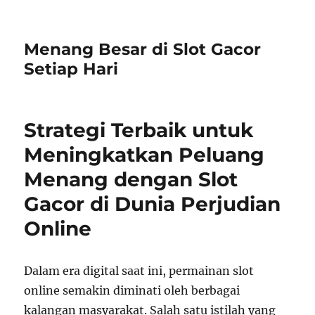
Menang Besar di Slot Gacor
Setiap Hari
Strategi Terbaik untuk
Meningkatkan Peluang
Menang dengan Slot
Gacor di Dunia Perjudian
Online
Dalam era digital saat ini, permainan slot
online semakin diminati oleh berbagai
kalangan masyarakat. Salah satu istilah yang