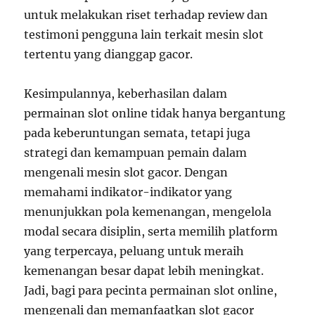
untuk melakukan riset terhadap review dan
testimoni pengguna lain terkait mesin slot
tertentu yang dianggap gacor.
Kesimpulannya, keberhasilan dalam
permainan slot online tidak hanya bergantung
pada keberuntungan semata, tetapi juga
strategi dan kemampuan pemain dalam
mengenali mesin slot gacor. Dengan
memahami indikator-indikator yang
menunjukkan pola kemenangan, mengelola
modal secara disiplin, serta memilih platform
yang terpercaya, peluang untuk meraih
kemenangan besar dapat lebih meningkat.
Jadi, bagi para pecinta permainan slot online,
mengenali dan memanfaatkan slot gacor