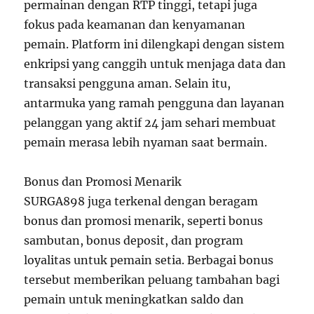
permainan dengan RTP tinggi, tetapi juga
fokus pada keamanan dan kenyamanan
pemain. Platform ini dilengkapi dengan sistem
enkripsi yang canggih untuk menjaga data dan
transaksi pengguna aman. Selain itu,
antarmuka yang ramah pengguna dan layanan
pelanggan yang aktif 24 jam sehari membuat
pemain merasa lebih nyaman saat bermain.
Bonus dan Promosi Menarik
SURGA898 juga terkenal dengan beragam
bonus dan promosi menarik, seperti bonus
sambutan, bonus deposit, dan program
loyalitas untuk pemain setia. Berbagai bonus
tersebut memberikan peluang tambahan bagi
pemain untuk meningkatkan saldo dan