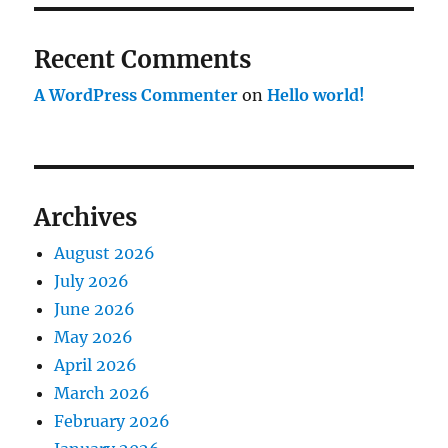
Recent Comments
A WordPress Commenter
on
Hello world!
Archives
August 2026
July 2026
June 2026
May 2026
April 2026
March 2026
February 2026