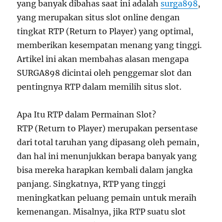
yang banyak dibahas saat ini adalah
surga898
,
yang merupakan situs slot online dengan
tingkat RTP (Return to Player) yang optimal,
memberikan kesempatan menang yang tinggi.
Artikel ini akan membahas alasan mengapa
SURGA898 dicintai oleh penggemar slot dan
pentingnya RTP dalam memilih situs slot.
Apa Itu RTP dalam Permainan Slot?
RTP (Return to Player) merupakan persentase
dari total taruhan yang dipasang oleh pemain,
dan hal ini menunjukkan berapa banyak yang
bisa mereka harapkan kembali dalam jangka
panjang. Singkatnya, RTP yang tinggi
meningkatkan peluang pemain untuk meraih
kemenangan. Misalnya, jika RTP suatu slot