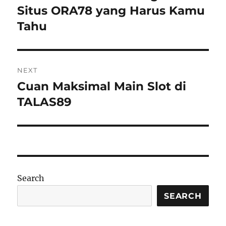
post:
Situs ORA78 yang Harus Kamu
Tahu
NEXT
Cuan Maksimal Main Slot di
Next
post:
TALAS89
Search
SEARCH