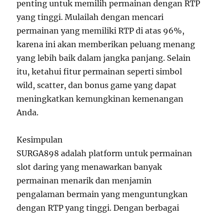
penting untuk memilih permainan dengan RTP
yang tinggi. Mulailah dengan mencari
permainan yang memiliki RTP di atas 96%,
karena ini akan memberikan peluang menang
yang lebih baik dalam jangka panjang. Selain
itu, ketahui fitur permainan seperti simbol
wild, scatter, dan bonus game yang dapat
meningkatkan kemungkinan kemenangan
Anda.
Kesimpulan
SURGA898 adalah platform untuk permainan
slot daring yang menawarkan banyak
permainan menarik dan menjamin
pengalaman bermain yang menguntungkan
dengan RTP yang tinggi. Dengan berbagai