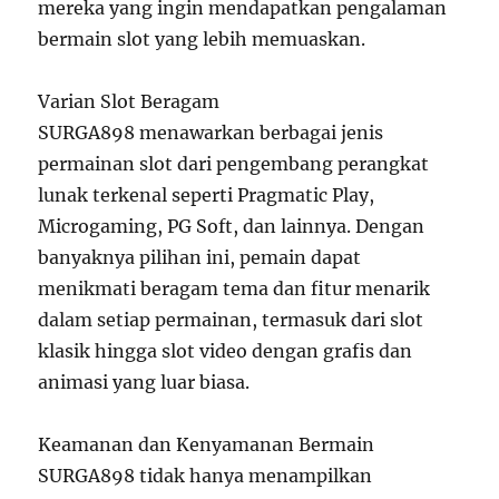
mereka yang ingin mendapatkan pengalaman
bermain slot yang lebih memuaskan.
Varian Slot Beragam
SURGA898 menawarkan berbagai jenis
permainan slot dari pengembang perangkat
lunak terkenal seperti Pragmatic Play,
Microgaming, PG Soft, dan lainnya. Dengan
banyaknya pilihan ini, pemain dapat
menikmati beragam tema dan fitur menarik
dalam setiap permainan, termasuk dari slot
klasik hingga slot video dengan grafis dan
animasi yang luar biasa.
Keamanan dan Kenyamanan Bermain
SURGA898 tidak hanya menampilkan