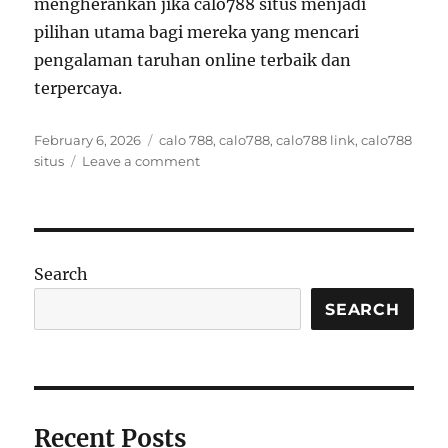
mengherankan jika calo788 situs menjadi
pilihan utama bagi mereka yang mencari
pengalaman taruhan online terbaik dan
terpercaya.
Posted
Tags
February 6, 2026
calo 788
,
calo788
,
calo788 link
,
calo788
on
on
situs
Leave a comment
Maksimalkan
Bonus
dan
Peluang
di
Search
Slot
Gacor
SEARCH
Recent Posts