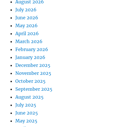
August 2026
July 2026
June 2026
May 2026
April 2026
March 2026
February 2026
January 2026
December 2025
November 2025
October 2025
September 2025
August 2025
July 2025
June 2025
May 2025