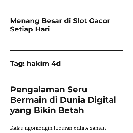
Menang Besar di Slot Gacor
Setiap Hari
Tag:
hakim 4d
Pengalaman Seru
Bermain di Dunia Digital
yang Bikin Betah
Kalau ngomongin hiburan online zaman