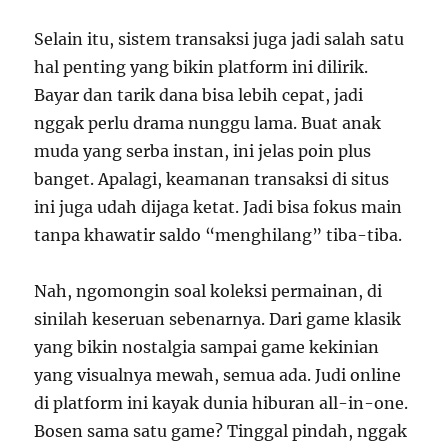
Selain itu, sistem transaksi juga jadi salah satu
hal penting yang bikin platform ini dilirik.
Bayar dan tarik dana bisa lebih cepat, jadi
nggak perlu drama nunggu lama. Buat anak
muda yang serba instan, ini jelas poin plus
banget. Apalagi, keamanan transaksi di situs
ini juga udah dijaga ketat. Jadi bisa fokus main
tanpa khawatir saldo “menghilang” tiba-tiba.
Nah, ngomongin soal koleksi permainan, di
sinilah keseruan sebenarnya. Dari game klasik
yang bikin nostalgia sampai game kekinian
yang visualnya mewah, semua ada. Judi online
di platform ini kayak dunia hiburan all-in-one.
Bosen sama satu game? Tinggal pindah, nggak