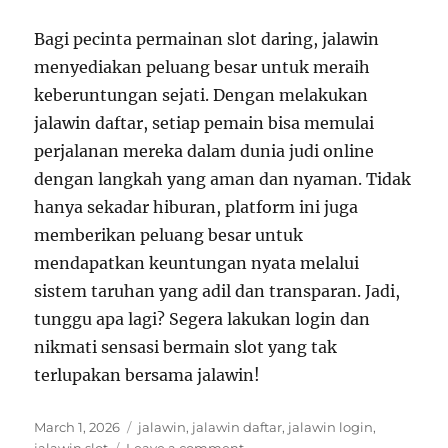
Bagi pecinta permainan slot daring, jalawin
menyediakan peluang besar untuk meraih
keberuntungan sejati. Dengan melakukan
jalawin daftar, setiap pemain bisa memulai
perjalanan mereka dalam dunia judi online
dengan langkah yang aman dan nyaman. Tidak
hanya sekadar hiburan, platform ini juga
memberikan peluang besar untuk
mendapatkan keuntungan nyata melalui
sistem taruhan yang adil dan transparan. Jadi,
tunggu apa lagi? Segera lakukan login dan
nikmati sensasi bermain slot yang tak
terlupakan bersama jalawin!
Posted
Tags
March 1, 2026
jalawin
,
jalawin daftar
,
jalawin login
,
on
on