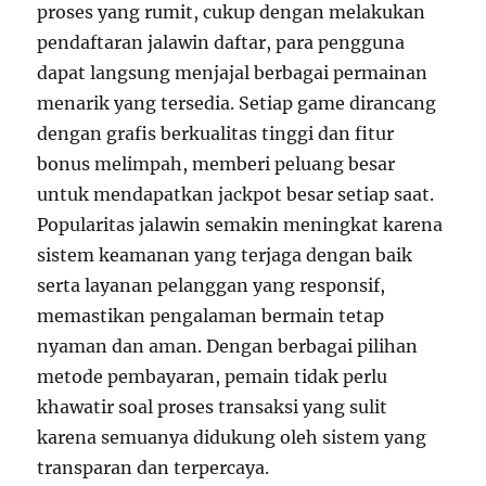
proses yang rumit, cukup dengan melakukan
pendaftaran jalawin daftar, para pengguna
dapat langsung menjajal berbagai permainan
menarik yang tersedia. Setiap game dirancang
dengan grafis berkualitas tinggi dan fitur
bonus melimpah, memberi peluang besar
untuk mendapatkan jackpot besar setiap saat.
Popularitas jalawin semakin meningkat karena
sistem keamanan yang terjaga dengan baik
serta layanan pelanggan yang responsif,
memastikan pengalaman bermain tetap
nyaman dan aman. Dengan berbagai pilihan
metode pembayaran, pemain tidak perlu
khawatir soal proses transaksi yang sulit
karena semuanya didukung oleh sistem yang
transparan dan terpercaya.