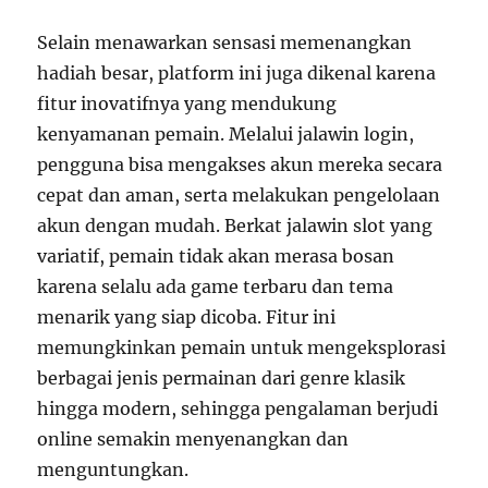
Selain menawarkan sensasi memenangkan
hadiah besar, platform ini juga dikenal karena
fitur inovatifnya yang mendukung
kenyamanan pemain. Melalui jalawin login,
pengguna bisa mengakses akun mereka secara
cepat dan aman, serta melakukan pengelolaan
akun dengan mudah. Berkat jalawin slot yang
variatif, pemain tidak akan merasa bosan
karena selalu ada game terbaru dan tema
menarik yang siap dicoba. Fitur ini
memungkinkan pemain untuk mengeksplorasi
berbagai jenis permainan dari genre klasik
hingga modern, sehingga pengalaman berjudi
online semakin menyenangkan dan
menguntungkan.