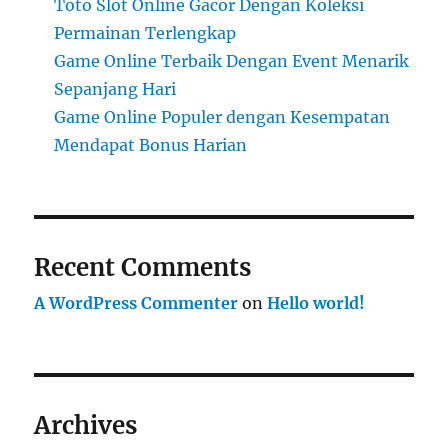
Toto Slot Online Gacor Dengan Koleksi
Permainan Terlengkap
Game Online Terbaik Dengan Event Menarik
Sepanjang Hari
Game Online Populer dengan Kesempatan
Mendapat Bonus Harian
Recent Comments
A WordPress Commenter
on
Hello world!
Archives