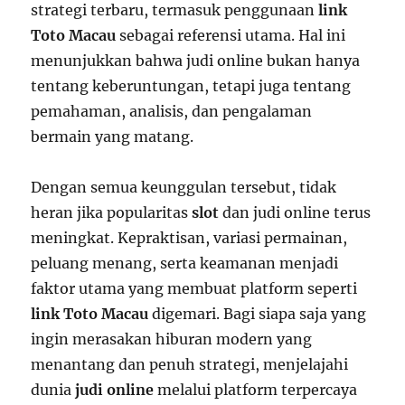
strategi terbaru, termasuk penggunaan
link
Toto Macau
sebagai referensi utama. Hal ini
menunjukkan bahwa judi online bukan hanya
tentang keberuntungan, tetapi juga tentang
pemahaman, analisis, dan pengalaman
bermain yang matang.
Dengan semua keunggulan tersebut, tidak
heran jika popularitas
slot
dan judi online terus
meningkat. Kepraktisan, variasi permainan,
peluang menang, serta keamanan menjadi
faktor utama yang membuat platform seperti
link Toto Macau
digemari. Bagi siapa saja yang
ingin merasakan hiburan modern yang
menantang dan penuh strategi, menjelajahi
dunia
judi online
melalui platform terpercaya