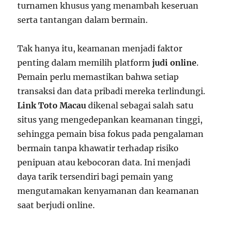
turnamen khusus yang menambah keseruan
serta tantangan dalam bermain.
Tak hanya itu, keamanan menjadi faktor
penting dalam memilih platform
judi online
.
Pemain perlu memastikan bahwa setiap
transaksi dan data pribadi mereka terlindungi.
Link Toto Macau
dikenal sebagai salah satu
situs yang mengedepankan keamanan tinggi,
sehingga pemain bisa fokus pada pengalaman
bermain tanpa khawatir terhadap risiko
penipuan atau kebocoran data. Ini menjadi
daya tarik tersendiri bagi pemain yang
mengutamakan kenyamanan dan keamanan
saat berjudi online.