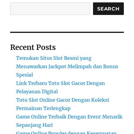
Dunia
Hiburan
SEARCH
Modern
Recent Posts
Temukan Situs Slot Resmi yang
Menawarkan Jackpot Melimpah dan Bonus
Spesial
Link Terbaru Toto Slot Gacor Dengan
Pelayanan Digital
Toto Slot Online Gacor Dengan Koleksi
Permainan Terlengkap
Game Online Terbaik Dengan Event Menarik
Sepanjang Hari
Game Online Populer dengan Kesempatan