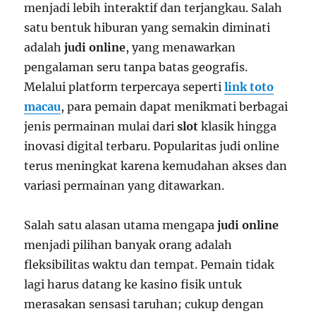
menjadi lebih interaktif dan terjangkau. Salah
satu bentuk hiburan yang semakin diminati
adalah
judi online
, yang menawarkan
pengalaman seru tanpa batas geografis.
Melalui platform terpercaya seperti
link toto
macau
, para pemain dapat menikmati berbagai
jenis permainan mulai dari
slot
klasik hingga
inovasi digital terbaru. Popularitas judi online
terus meningkat karena kemudahan akses dan
variasi permainan yang ditawarkan.
Salah satu alasan utama mengapa
judi online
menjadi pilihan banyak orang adalah
fleksibilitas waktu dan tempat. Pemain tidak
lagi harus datang ke kasino fisik untuk
merasakan sensasi taruhan; cukup dengan