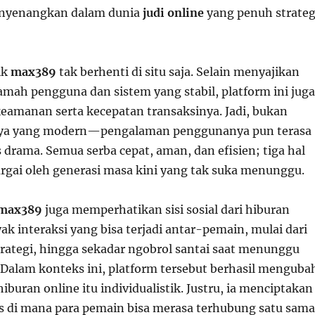
nyenangkan dalam dunia
judi online
yang penuh strateg
ik
max389
tak berhenti di situ saja. Selain menyajikan
amah pengguna dan sistem yang stabil, platform ini juga
keamanan serta kecepatan transaksinya. Jadi, bukan
ya yang modern—pengalaman penggunanya pun terasa
drama. Semua serba cepat, aman, dan efisien; tiga hal
argai oleh generasi masa kini yang tak suka menunggu.
max389
juga memperhatikan sisi sosial dari hiburan
ak interaksi yang bisa terjadi antar-pemain, mulai dari
trategi, hingga sekadar ngobrol santai saat menunggu
. Dalam konteks ini, platform tersebut berhasil menguba
iburan online itu individualistik. Justru, ia menciptakan
 di mana para pemain bisa merasa terhubung satu sama