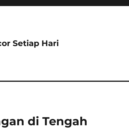
or Setiap Hari
ngan di Tengah