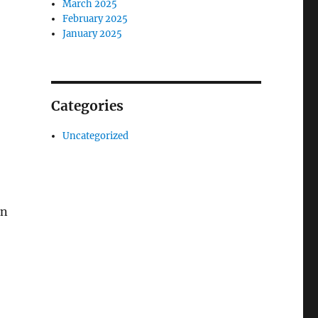
March 2025
February 2025
January 2025
Categories
Uncategorized
an