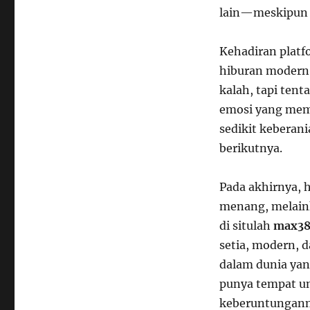
lain—meskipun 
Kehadiran platf
hiburan modern 
kalah, tapi te
emosi yang memb
sedikit keberan
berikutnya.
Pada akhirnya, h
menang, melaink
di situlah
max3
setia, modern, d
dalam dunia yang
punya tempat u
keberuntungann