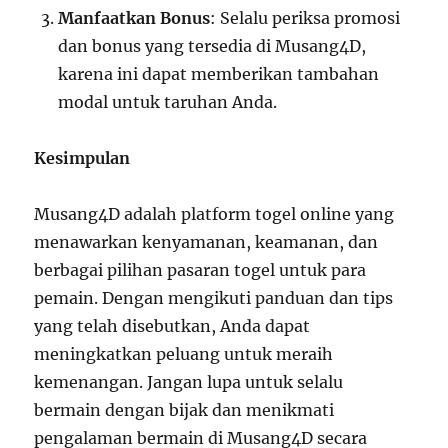
Manfaatkan Bonus
: Selalu periksa promosi
dan bonus yang tersedia di Musang4D,
karena ini dapat memberikan tambahan
modal untuk taruhan Anda.
Kesimpulan
Musang4D adalah platform togel online yang
menawarkan kenyamanan, keamanan, dan
berbagai pilihan pasaran togel untuk para
pemain. Dengan mengikuti panduan dan tips
yang telah disebutkan, Anda dapat
meningkatkan peluang untuk meraih
kemenangan. Jangan lupa untuk selalu
bermain dengan bijak dan menikmati
pengalaman bermain di Musang4D secara