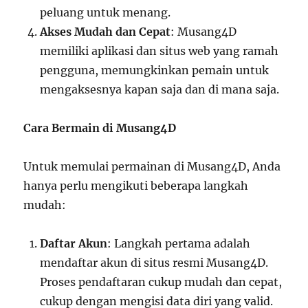
peluang untuk menang.
Akses Mudah dan Cepat
: Musang4D
memiliki aplikasi dan situs web yang ramah
pengguna, memungkinkan pemain untuk
mengaksesnya kapan saja dan di mana saja.
Cara Bermain di Musang4D
Untuk memulai permainan di Musang4D, Anda
hanya perlu mengikuti beberapa langkah
mudah:
Daftar Akun
: Langkah pertama adalah
mendaftar akun di situs resmi Musang4D.
Proses pendaftaran cukup mudah dan cepat,
cukup dengan mengisi data diri yang valid.