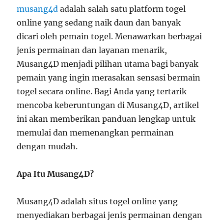
musang4d
adalah salah satu platform togel
online yang sedang naik daun dan banyak
dicari oleh pemain togel. Menawarkan berbagai
jenis permainan dan layanan menarik,
Musang4D menjadi pilihan utama bagi banyak
pemain yang ingin merasakan sensasi bermain
togel secara online. Bagi Anda yang tertarik
mencoba keberuntungan di Musang4D, artikel
ini akan memberikan panduan lengkap untuk
memulai dan memenangkan permainan
dengan mudah.
Apa Itu Musang4D?
Musang4D adalah situs togel online yang
menyediakan berbagai jenis permainan dengan