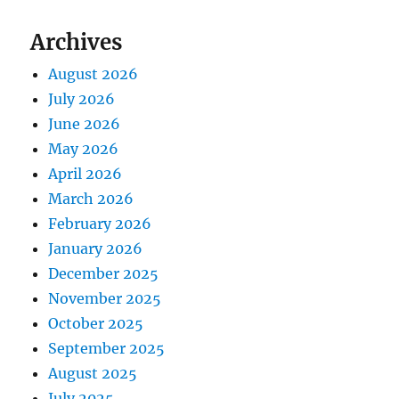
Archives
August 2026
July 2026
June 2026
May 2026
April 2026
March 2026
February 2026
January 2026
December 2025
November 2025
October 2025
September 2025
August 2025
July 2025